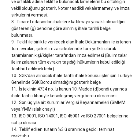
ve ortaklık adına teklifte bulunacak kimselerin bu ortaklığın
vekili olduğunu gösterir, Noter tasdikli vekaletnameyi ve imza
sirkülerini vermesi,
Ticaret odasından ihalelere katılmaya yasaklı olmadığını
gösteren (g) bendine göre alınmış ihale tarihli belge
bulunması,
Teklif ile birlikte verilecek olan İhale Dokümanları ile istenen
tüm evrakın, şirket imza sirkülerinde tam yetkili olarak
tanımlanan kişi/kişiler tarafından imza edilmesi (Bu imzalar
ile imzalanan tüm evrakın taşıdığı hükümlerin kabul edildiği
taahhüt edilmektedir).
SGK’dan alınacak ihale tarihli ihale konusu işler için Türkiye
Genelinde SGK Borcu olmadığını gösterir belge
İsteklinin 4734 no. lu kanun 10. Madde (d)bendi uyarınca
ihale tarihi itibariyle kesinleşmiş vergi borcu olmaması
Son üç yıla ait Kurumlar Vergisi Beyannameleri (SMMM
veya YMM ıslak onaylı)
ISO 9001, ISO 14001, ISO 45001 ve ISO 27001 belgelerine
sahip olması
Teklif edilen tutarın %3 ü oranında geçici teminat
mektubu