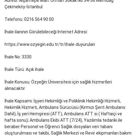
Adresi: Nişantepe Mah. Orman Sokak No 34-36 Alemdağ
Çekmeköy-İstanbul
Telefonu: 0216 564 90 00
İhale ilanının Görülebileceği Internet Adresi:
https://www.ozyegin.edu.tr/tr/ihale-duyurulari
İhale No: 3330
İhale Türü: Açık ihale
İhale Konusu: Özyeğin Üniversitesi için sağlık hizmetleri
alınacaktır
İhale Kapsamı: İşyeri Hekimliği ve Poliklinik Hekimliği Hizmeti,
Hekimlik Hizmeti, Ambulans Sürücüsü (Kırmızı Şerit Ambulans
Dahil), İş yeri Hemşiresi (ATT), Ambulans ATT si ( Haftaiçi ve
hafta sonu); Ambulans Ekibi ATT (7/24), Yazılımla tedariki ile
beraber Personel ve Öğrenci Sağlık dosyaları veri tabanı
oluşturulması ve takibi, Sağlık Merkezi ve Revir ekipmanları bakım