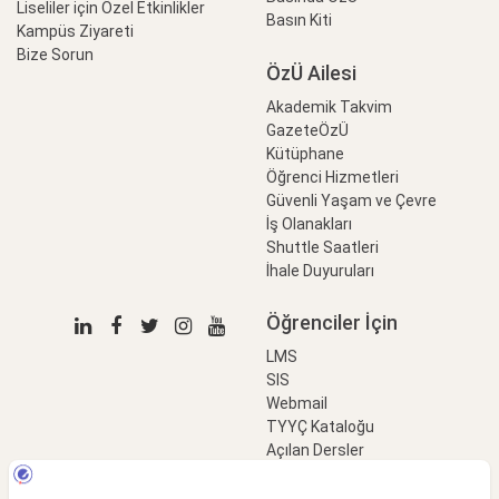
Liseliler için Özel Etkinlikler
Basın Kiti
Kampüs Ziyareti
Bize Sorun
ÖzÜ Ailesi
Akademik Takvim
GazeteÖzÜ
Kütüphane
Öğrenci Hizmetleri
Güvenli Yaşam ve Çevre
İş Olanakları
Shuttle Saatleri
İhale Duyuruları
Öğrenciler İçin
LMS
SIS
Webmail
TYYÇ Kataloğu
Açılan Dersler
LinkProfessional
e-Ödeme