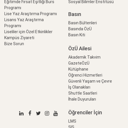
Eğitimde Fırsat Eşitliği Burs
Sosyal Bilimler Enstitüsü
Programı
Basın
Lise Yaz Araştırma Programı
Lisans Yaz Araştırma
Basın Bültenleri
Programı
Basında ÖzÜ
Liseliler için Özel Etkinlikler
Basın Kiti
Kampüs Ziyareti
Bize Sorun
ÖzÜ Ailesi
Akademik Takvim
GazeteÖzÜ
Kütüphane
Öğrenci Hizmetleri
Güvenli Yaşam ve Çevre
İş Olanakları
Shuttle Saatleri
İhale Duyuruları
Öğrenciler İçin
LMS
SIS