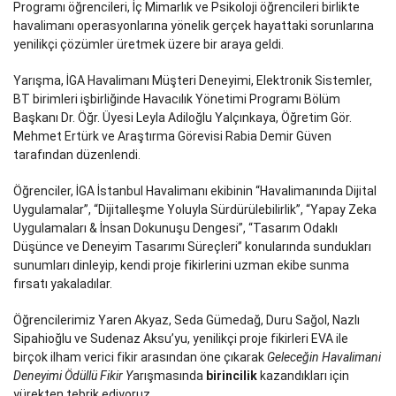
Programı öğrencileri, İç Mimarlık ve Psikoloji öğrencileri birlikte
havalimanı operasyonlarına yönelik gerçek hayattaki sorunlarına
yenilikçi çözümler üretmek üzere bir araya geldi.
Yarışma, İGA Havalimanı Müşteri Deneyimi, Elektronik Sistemler,
BT birimleri işbirliğinde Havacılık Yönetimi Programı Bölüm
Başkanı Dr. Öğr. Üyesi Leyla Adiloğlu Yalçınkaya, Öğretim Gör.
Mehmet Ertürk ve Araştırma Görevisi Rabia Demir Güven
tarafından düzenlendi.
Öğrenciler, İGA İstanbul Havalimanı ekibinin “Havalimanında Dijital
Uygulamalar”, “Dijitalleşme Yoluyla Sürdürülebilirlik”, “Yapay Zeka
Uygulamaları & İnsan Dokunuşu Dengesi”, “Tasarım Odaklı
Düşünce ve Deneyim Tasarımı Süreçleri” konularında sundukları
sunumları dinleyip, kendi proje fikirlerini uzman ekibe sunma
fırsatı yakaladılar.
Öğrencilerimiz Yaren Akyaz, Seda Gümedağ, Duru Sağol, Nazlı
Sipahioğlu ve Sudenaz Aksu’yu, yenilikçi proje fikirleri EVA ile
birçok ilham verici fikir arasından öne çıkarak
Geleceğin Havalimani
Deneyimi Ödüllü Fikir Y
arışmasında
birincilik
kazandıkları için
yürekten tebrik ediyoruz.