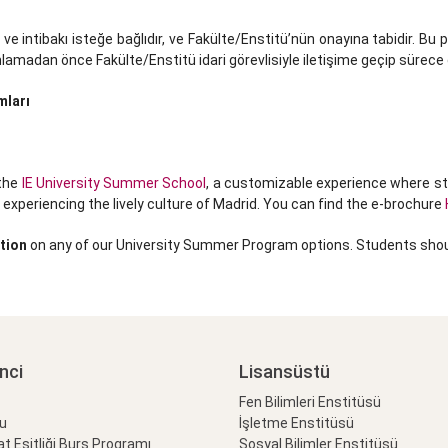
 ve intibakı isteğe bağlıdır, ve Fakülte/Enstitü’nün onayına tabidir. B
madan önce Fakülte/Enstitü idari görevlisiyle iletişime geçip sürece da
mları
 the
IE University Summer School
, a customizable experience where s
 experiencing the lively culture of Madrid. You can find the e-brochure
tion
on any of our University Summer Program options. Students sho
nci
Lisansüstü
Fen Bilimleri Enstitüsü
lu
İşletme Enstitüsü
at Eşitliği Burs Programı
Sosyal Bilimler Enstitüsü