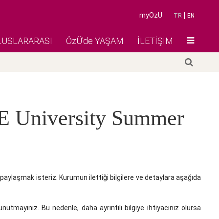
myOzU
TR
EN
LUSLARARASI
ÖzÜ'de YAŞAM
İLETİŞİM
IE University Summer
 paylaşmak isteriz. Kurumun ilettiği bilgilere ve detaylara aşağıda
unutmayınız. Bu nedenle, daha ayrıntılı bilgiye ihtiyacınız olursa