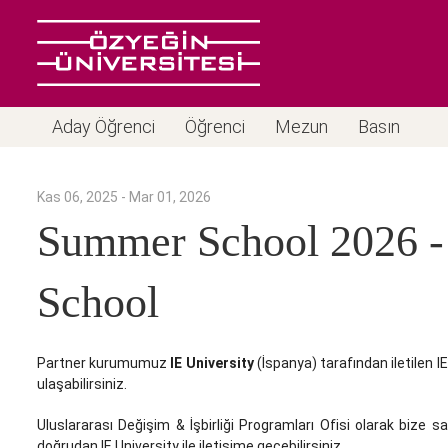
Aday Öğrenci
Öğrenci
Mezun
Basın
Kas 06, 2025 - Mar 01, 2026
Summer School 2026 - 
School
Partner kurumumuz
IE University
(İspanya) tarafından iletilen I
ulaşabilirsiniz.
Uluslararası Değişim & İşbirliği Programları Ofisi olarak bize sa
doğrudan IE University ile iletişime geçebilirsiniz.