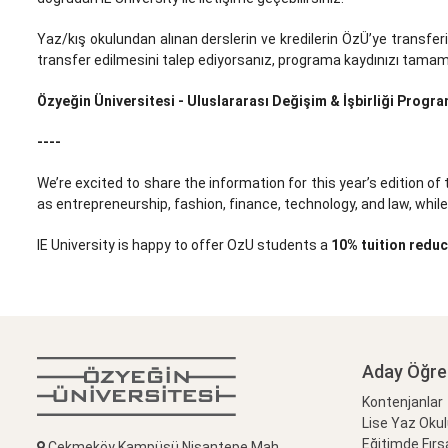
Yaz/kış okulundan alınan derslerin ve kredilerin ÖzÜ’ye transferi
transfer edilmesini talep ediyorsanız, programa kaydınızı tamamla
Özyeğin Üniversitesi - Uluslararası Değişim & İşbirliği Progra
----
We’re excited to share the information for this year’s edition of
as entrepreneurship, fashion, finance, technology, and law, while
IE University is happy to offer OzU students a
10% tuition reduc
Aday Öğre
Kontenjanlar
Lise Yaz Oku
Eğitimde Fırs
Çekmeköy Kampüsü Nişantepe Mah.