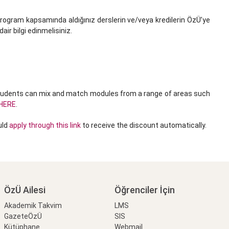
u program kapsamında aldığınız derslerin ve/veya kredilerin ÖzÜ’ye
ir bilgi edinmelisiniz.
tudents can mix and match modules from a range of areas such
HERE
.
uld
apply through this link
to receive the discount automatically.
ÖzÜ Ailesi
Öğrenciler İçin
Akademik Takvim
LMS
GazeteÖzÜ
SIS
Kütüphane
Webmail