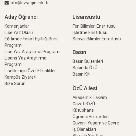
info@ozyegin.edu.tr
Aday Öğrenci
Lisansüstü
Kontenjanlar
Fen Bilimleri Enstitüsü
Lise Yaz Okulu
İşletme Enstitüsü
Eğitimde Fırsat Eşitliği Burs
Sosyal Bilimler Enstitüsü
Programı
Basın
Lise Yaz Araştırma Programı
Lisans Yaz Araştırma
Basın Bültenleri
Programı
Basında ÖzÜ
Liseliler için Özel Etkinlikler
Basın Kiti
Kampüs Ziyareti
Bize Sorun
ÖzÜ Ailesi
Akademik Takvim
GazeteÖzÜ
Kütüphane
Öğrenci Hizmetleri
Güvenli Yaşam ve Çevre
İş Olanakları
Shuttle Saatleri