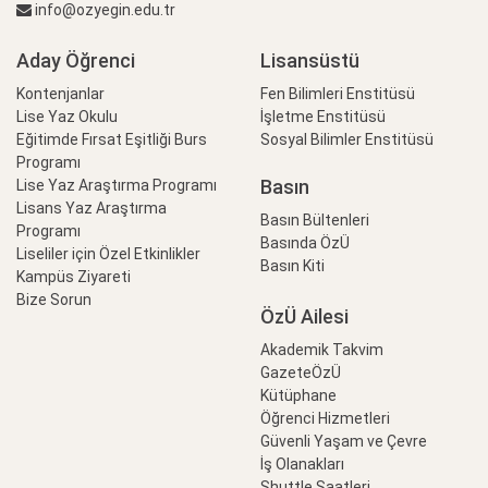
info@ozyegin.edu.tr
Aday Öğrenci
Lisansüstü
Kontenjanlar
Fen Bilimleri Enstitüsü
Lise Yaz Okulu
İşletme Enstitüsü
Eğitimde Fırsat Eşitliği Burs
Sosyal Bilimler Enstitüsü
Programı
Basın
Lise Yaz Araştırma Programı
Lisans Yaz Araştırma
Basın Bültenleri
Programı
Basında ÖzÜ
Liseliler için Özel Etkinlikler
Basın Kiti
Kampüs Ziyareti
Bize Sorun
ÖzÜ Ailesi
Akademik Takvim
GazeteÖzÜ
Kütüphane
Öğrenci Hizmetleri
Güvenli Yaşam ve Çevre
İş Olanakları
Shuttle Saatleri