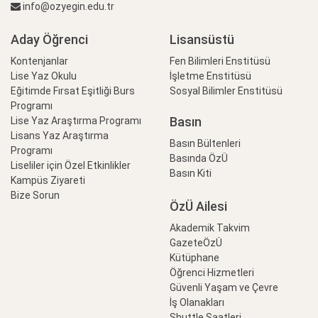
info@ozyegin.edu.tr
Aday Öğrenci
Lisansüstü
Kontenjanlar
Fen Bilimleri Enstitüsü
Lise Yaz Okulu
İşletme Enstitüsü
Eğitimde Fırsat Eşitliği Burs
Sosyal Bilimler Enstitüsü
Programı
Basın
Lise Yaz Araştırma Programı
Lisans Yaz Araştırma
Basın Bültenleri
Programı
Basında ÖzÜ
Liseliler için Özel Etkinlikler
Basın Kiti
Kampüs Ziyareti
Bize Sorun
ÖzÜ Ailesi
Akademik Takvim
GazeteÖzÜ
Kütüphane
Öğrenci Hizmetleri
Güvenli Yaşam ve Çevre
İş Olanakları
Shuttle Saatleri