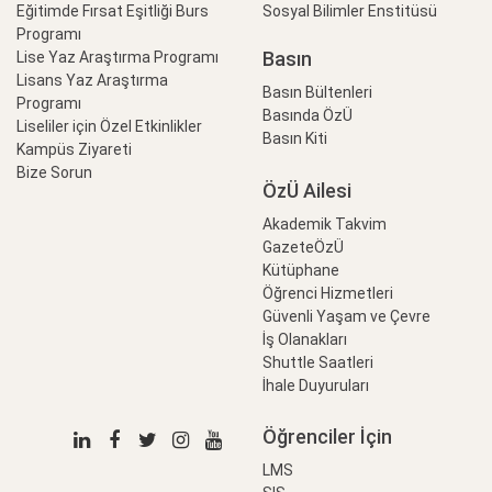
Eğitimde Fırsat Eşitliği Burs
Sosyal Bilimler Enstitüsü
Programı
Basın
Lise Yaz Araştırma Programı
Lisans Yaz Araştırma
Basın Bültenleri
Programı
Basında ÖzÜ
Liseliler için Özel Etkinlikler
Basın Kiti
Kampüs Ziyareti
Bize Sorun
ÖzÜ Ailesi
Akademik Takvim
GazeteÖzÜ
Kütüphane
Öğrenci Hizmetleri
Güvenli Yaşam ve Çevre
İş Olanakları
Shuttle Saatleri
İhale Duyuruları
Öğrenciler İçin
LMS