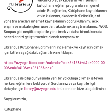
yardımcı olacak kapsamlı ve interaktif
kütüphane eğitim programlarının genel
adıdır. Bu eğitimler, Kütüphane kaynaklarının
etkin kullanımı, akademik dürüstlük, atıf
yönetim araçları, internet kaynaklarının doğru kullanımı, açık
erişim ve makale işlem ücretleri, akademik araştırmalarınızı WOS,
Scopus gibi çeşitli araçlar ile yönetmek ve daha birçok konuda
becerilerinizi geliştirmenize olanak tanıyacaktır.
Librarious Kütüphane Eğitimlerini incelemek ve kayıt için olmak
için lütfen aşağıdaki bağlantı linkine tıklayın.
https://ozyegin.libcal.com/calendar?cid=8413&t=d&d=0000-00-
00&cal=8413&ct=36136&inc=0
Librarious ile bilgi dünyasında yeni bir yolculuğa çıkmak isteyen
herkesi eğitimlere bekliyoruz! Sorularınız veya kayıt ile ilgili
detaylar için
library@ozyegin.edu.tr
üzerinden bize ulaşabilirsiniz.
Saygılarımızla,
Kütüphane