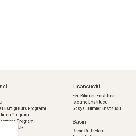
nci
Lisansüstü
Fen Bilimleri Enstitüsü
lu
İşletme Enstitüsü
at Eşitliği Burs Programı
Sosyal Bilimler Enstitüsü
ştırma Programı
Basın
raştırma Programı
Özel Etkinlikler
Basın Bültenleri
eti