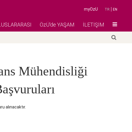
myOzU
TR
EN
LUSLARARASI
ÖzÜ'de YAŞAM
İLETİŞİM
ans Mühendisliği
aşvuruları
u alınacaktır.