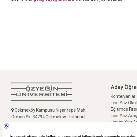
Aday Öğre
Kontenjanlar
Lise Yaz Oku
Eğitimde Fırs
Çekmeköy Kampüsü Nişantepe Mah.
Lise Yaz Ara
Orman Sk. 34794 Çekmeköy - İstanbul
Lisans Yaz A
Liseliler için 
+90(216) 564 90 00
Kampüs Ziyar