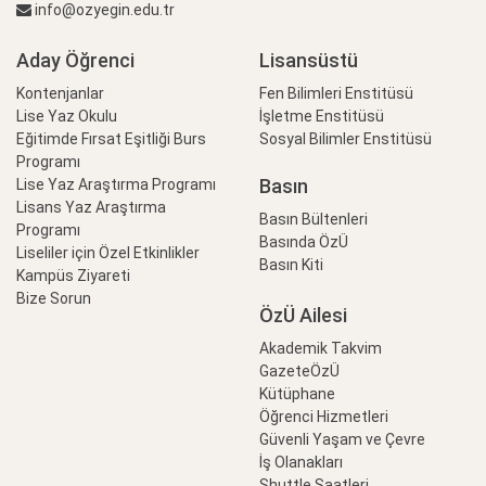
info@ozyegin.edu.tr
Aday Öğrenci
Lisansüstü
Kontenjanlar
Fen Bilimleri Enstitüsü
Lise Yaz Okulu
İşletme Enstitüsü
Eğitimde Fırsat Eşitliği Burs
Sosyal Bilimler Enstitüsü
Programı
Basın
Lise Yaz Araştırma Programı
Lisans Yaz Araştırma
Basın Bültenleri
Programı
Basında ÖzÜ
Liseliler için Özel Etkinlikler
Basın Kiti
Kampüs Ziyareti
Bize Sorun
ÖzÜ Ailesi
Akademik Takvim
GazeteÖzÜ
Kütüphane
Öğrenci Hizmetleri
Güvenli Yaşam ve Çevre
İş Olanakları
Shuttle Saatleri