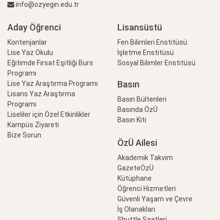
info@ozyegin.edu.tr
Aday Öğrenci
Lisansüstü
Kontenjanlar
Fen Bilimleri Enstitüsü
Lise Yaz Okulu
İşletme Enstitüsü
Eğitimde Fırsat Eşitliği Burs
Sosyal Bilimler Enstitüsü
Programı
Basın
Lise Yaz Araştırma Programı
Lisans Yaz Araştırma
Basın Bültenleri
Programı
Basında ÖzÜ
Liseliler için Özel Etkinlikler
Basın Kiti
Kampüs Ziyareti
Bize Sorun
ÖzÜ Ailesi
Akademik Takvim
GazeteÖzÜ
Kütüphane
Öğrenci Hizmetleri
Güvenli Yaşam ve Çevre
İş Olanakları
Shuttle Saatleri