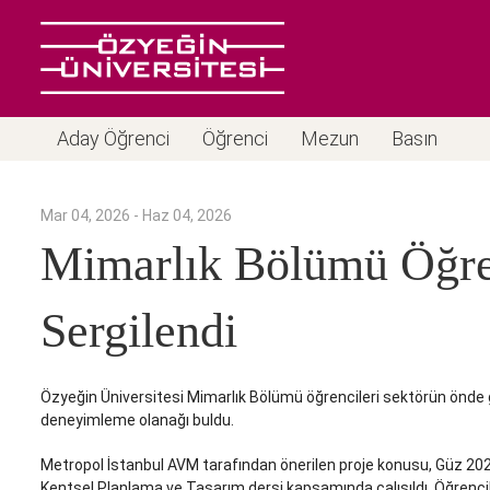
Aday Öğrenci
Öğrenci
Mezun
Basın
Mar 04, 2026 - Haz 04, 2026
Mimarlık Bölümü Öğren
Sergilendi
Özyeğin Üniversitesi Mimarlık Bölümü öğrencileri sektörün önde g
deneyimleme olanağı buldu.
Metropol İstanbul AVM tarafından önerilen proje konusu, Güz 2
Kentsel Planlama ve Tasarım dersi kapsamında çalışıldı. Öğrencil