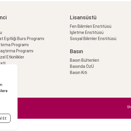
nci
Lisansüstü
Fen Bilimleri Enstitüsü
lu
İşletme Enstitüsü
at Eşitliği Burs Programı
Sosyal Bilimler Enstitüsü
ştırma Programı
Basın
raştırma Programı
Özel Etkinlikler
Basın Bültenleri
eti
Basında ÖzÜ
Basın Kiti
Sh