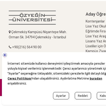
Aday Öğre
Kontenjanlar
Lise Yaz Oku
Eğitimde Fırs
Çekmeköy Kampüsü Nişantepe Mah.
Lise Yaz Ara
Orman Sk. 34794 Çekmeköy - İstanbul
Lisans Yaz A
Liseliler için 
+90(216) 564 90 00
Kampüs Ziyar
Bize Sorun
+90(216) 564 99 99
info@ozyegin.edu.tr
© 2016 Özyeğin Üniversitesi