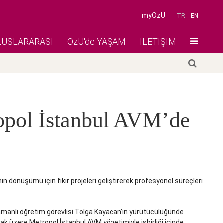
myOzU
TR
EN
LUSLARARASI
ÖzÜ'de YAŞAM
İLETİŞİM
ropol İstanbul AVM’de
 dönüşümü için fikir projeleri geliştirerek profesyonel süreçleri
manlı öğretim görevlisi Tolga Kayacan’ın yürütücülüğünde
k üzere Metropol İstanbul AVM yönetimiyle işbirliği içinde