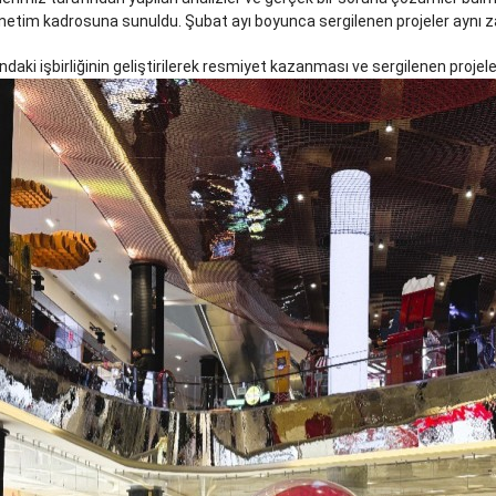
 yönetim kadrosuna sunuldu. Şubat ayı boyunca sergilenen projeler aynı 
ındaki işbirliğinin geliştirilerek resmiyet kazanması ve sergilenen pro