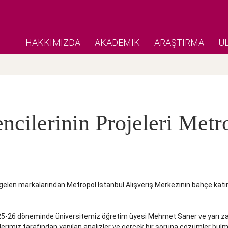
HAKKIMIZDA
AKADEMİK
ARAŞTIRMA
U
cilerinin Projeleri Met
elen markalarından Metropol İstanbul Alışveriş Merkezinin bahçe katının
025-26 döneminde üniversitemiz öğretim üyesi Mehmet Saner ve yarı za
erimiz tarafından yapılan analizler ve gerçek bir soruna çözümler bulma