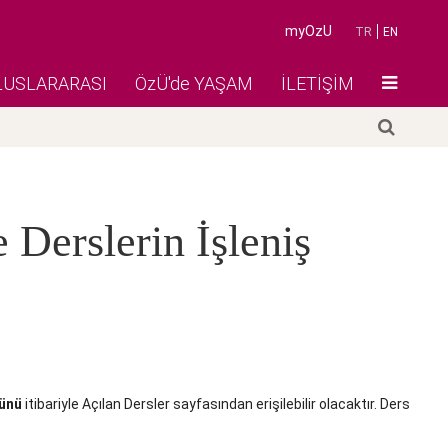
myOzU
TR
EN
LUSLARARASI
ÖzÜ'de YAŞAM
İLETİŞİM
Derslerin İşleniş
ünü
itibariyle Açılan Dersler sayfasından erişilebilir olacaktır. Ders