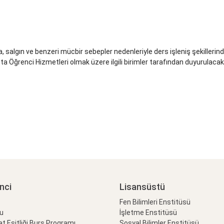
salgın ve benzeri mücbir sebepler nedenleriyle ders işleniş şekillerind
a Öğrenci Hizmetleri olmak üzere ilgili birimler tarafından duyurulacakt
nci
Lisansüstü
Fen Bilimleri Enstitüsü
lu
İşletme Enstitüsü
at Eşitliği Burs Programı
Sosyal Bilimler Enstitüsü