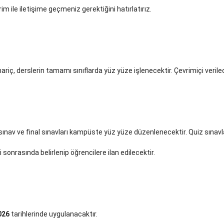
im ile iletişime geçmeniz gerektiğini hatırlatırız.
riç, derslerin tamamı sınıflarda yüz yüze işlenecektir. Çevrimiçi verile
av ve final sınavları kampüste yüz yüze düzenlenecektir. Quiz sınavlar
sonrasında belirlenip öğrencilere ilan edilecektir.
026
tarihlerinde uygulanacaktır.