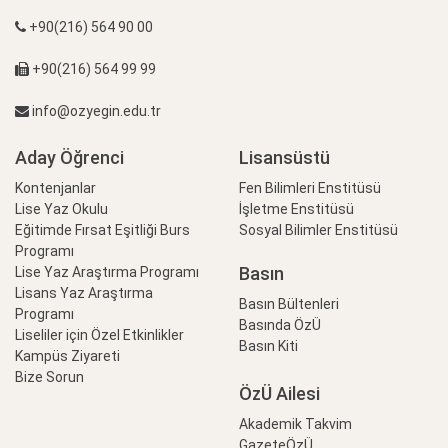
+90(216) 564 90 00
+90(216) 564 99 99
info@ozyegin.edu.tr
Aday Öğrenci
Lisansüstü
Kontenjanlar
Fen Bilimleri Enstitüsü
Lise Yaz Okulu
İşletme Enstitüsü
Eğitimde Fırsat Eşitliği Burs
Sosyal Bilimler Enstitüsü
Programı
Basın
Lise Yaz Araştırma Programı
Lisans Yaz Araştırma
Basın Bültenleri
Programı
Basında ÖzÜ
Liseliler için Özel Etkinlikler
Basın Kiti
Kampüs Ziyareti
Bize Sorun
ÖzÜ Ailesi
Akademik Takvim
GazeteÖzÜ