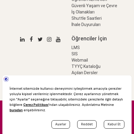
Güvenli Yaşam ve Çevre
İş Olanakları
Shuttle Saatleri
İhale Duyuruları
Öğrenciler İçin
LMS
SIS
Webmail
TYYÇ Kataloğu
Açılan Dersler
LinkProfessional
e-Ödeme
© 2016 Özyeğin Üniversitesi
Shuttle Saatleri
Akademik Takvim
Kişisel Verilerin Korunması
Bilgi Edinme