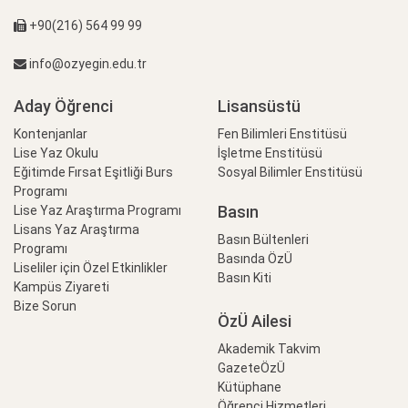
+90(216) 564 99 99
info@ozyegin.edu.tr
Aday Öğrenci
Lisansüstü
Kontenjanlar
Fen Bilimleri Enstitüsü
Lise Yaz Okulu
İşletme Enstitüsü
Eğitimde Fırsat Eşitliği Burs
Sosyal Bilimler Enstitüsü
Programı
Basın
Lise Yaz Araştırma Programı
Lisans Yaz Araştırma
Basın Bültenleri
Programı
Basında ÖzÜ
Liseliler için Özel Etkinlikler
Basın Kiti
Kampüs Ziyareti
Bize Sorun
ÖzÜ Ailesi
Akademik Takvim
GazeteÖzÜ
Kütüphane
Öğrenci Hizmetleri