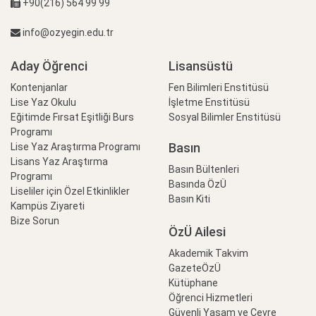
+90(216) 564 99 99
info@ozyegin.edu.tr
Aday Öğrenci
Lisansüstü
Kontenjanlar
Fen Bilimleri Enstitüsü
Lise Yaz Okulu
İşletme Enstitüsü
Eğitimde Fırsat Eşitliği Burs
Sosyal Bilimler Enstitüsü
Programı
Basın
Lise Yaz Araştırma Programı
Lisans Yaz Araştırma
Basın Bültenleri
Programı
Basında ÖzÜ
Liseliler için Özel Etkinlikler
Basın Kiti
Kampüs Ziyareti
Bize Sorun
ÖzÜ Ailesi
Akademik Takvim
GazeteÖzÜ
Kütüphane
Öğrenci Hizmetleri
Güvenli Yaşam ve Çevre