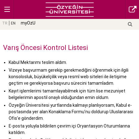
myOzU
TR
EN
Varış Öncesi Kontrol Listesi
Kabul Mektarımı teslim aldım.
Vizeye başvurmam gerekip gerekmediğini öğrenmek için ilgili
konsolosluk, büyükelçilik veya resmî web siteleri ile iletişime
geçtim ve gerekiyorsa başvuru sürecini tamamladım.
Kayıt işlemlerimi tamamlayabilmek için tüm lise mezuniyet
belgelerimin apostil onaylı olduğundan emin oldum.
Özyeğin Üniversitesi yurtlarında kalmayı planlıyorsam, Kabul e-
postasında yer alan Konaklama Formu’nu doldurup Uluslararası
Ofis’e gönderdim.
E-posta yoluyla bildirilen çevrim içi Oryantasyon Oturumlarına
katıldım.