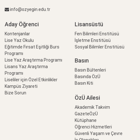
info@ozyegin.edu.tr
Aday Öğrenci
Lisansüstü
Kontenjanlar
Fen Bilimleri Enstitüsü
Lise Yaz Okulu
İşletme Enstitüsü
Eğitimde Fırsat Eşitliği Burs
Sosyal Bilimler Enstitüsü
Programı
Basın
Lise Yaz Araştırma Programı
Lisans Yaz Araştırma
Basın Bültenleri
Programı
Basında ÖzÜ
Liseliler için Özel Etkinlikler
Basın Kiti
Kampüs Ziyareti
Bize Sorun
ÖzÜ Ailesi
Akademik Takvim
GazeteÖzÜ
Kütüphane
Öğrenci Hizmetleri
Güvenli Yaşam ve Çevre
İş Olanakları