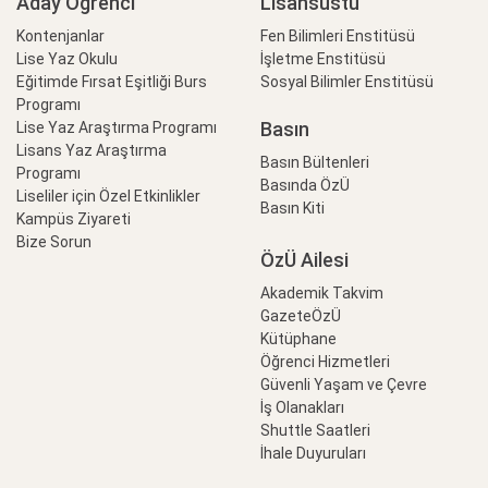
Aday Öğrenci
Lisansüstü
Kontenjanlar
Fen Bilimleri Enstitüsü
Lise Yaz Okulu
İşletme Enstitüsü
Eğitimde Fırsat Eşitliği Burs
Sosyal Bilimler Enstitüsü
Programı
Basın
Lise Yaz Araştırma Programı
Lisans Yaz Araştırma
Basın Bültenleri
Programı
Basında ÖzÜ
Liseliler için Özel Etkinlikler
Basın Kiti
Kampüs Ziyareti
Bize Sorun
ÖzÜ Ailesi
Akademik Takvim
GazeteÖzÜ
Kütüphane
Öğrenci Hizmetleri
Güvenli Yaşam ve Çevre
İş Olanakları
Shuttle Saatleri
İhale Duyuruları