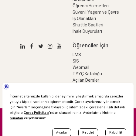
Öğrenci Hizmetleri
Güvenli Yaşam ve Çevre
İş Olanakları
Shuttle Saatleri
İhale Duyuruları
Öğrenciler İçin
LMS
SIS
Webmail
TYYÇ Kataloğu
Açılan Dersler
LinkProfessional
e-Ödeme
© 2016 Özyeğin Üniversitesi
Shuttle Saatleri
Akademik Takvim
Kişisel Verilerin Korunması