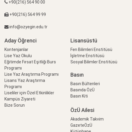
+90(216) 564 90 00
+90(216) 564 99 99
info@ozyegin.edu.tr
Aday Öğrenci
Lisansüstü
Kontenjanlar
Fen Bilimleri Enstitüsü
Lise Yaz Okulu
İşletme Enstitüsü
Eğitimde Fırsat Eşitliği Burs
Sosyal Bilimler Enstitüsü
Programı
Basın
Lise Yaz Araştırma Programı
Lisans Yaz Araştırma
Basın Bültenleri
Programı
Basında ÖzÜ
Liseliler için Özel Etkinlikler
Basın Kiti
Kampüs Ziyareti
Bize Sorun
ÖzÜ Ailesi
Akademik Takvim
GazeteÖzÜ
Kütüphane