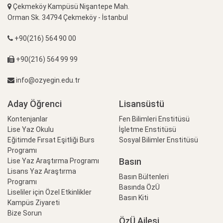
Çekmeköy Kampüsü Nişantepe Mah.
Orman Sk. 34794 Çekmeköy - İstanbul
+90(216) 564 90 00
+90(216) 564 99 99
info@ozyegin.edu.tr
Aday Öğrenci
Lisansüstü
Kontenjanlar
Fen Bilimleri Enstitüsü
Lise Yaz Okulu
İşletme Enstitüsü
Eğitimde Fırsat Eşitliği Burs
Sosyal Bilimler Enstitüsü
Programı
Basın
Lise Yaz Araştırma Programı
Lisans Yaz Araştırma
Basın Bültenleri
Programı
Basında ÖzÜ
Liseliler için Özel Etkinlikler
Basın Kiti
Kampüs Ziyareti
Bize Sorun
ÖzÜ Ailesi