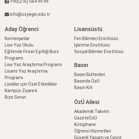
+90(216) 564 99 99
info@ozyegin.edu.tr
Aday Öğrenci
Lisansüstü
Kontenjanlar
Fen Bilimleri Enstitüsü
Lise Yaz Okulu
İşletme Enstitüsü
Eğitimde Fırsat Eşitliği Burs
Sosyal Bilimler Enstitüsü
Programı
Basın
Lise Yaz Araştırma Programı
Lisans Yaz Araştırma
Basın Bültenleri
Programı
Basında ÖzÜ
Liseliler için Özel Etkinlikler
Basın Kiti
Kampüs Ziyareti
Bize Sorun
ÖzÜ Ailesi
Akademik Takvim
GazeteÖzÜ
Kütüphane
Öğrenci Hizmetleri
Güvenli Yaşam ve Çevre