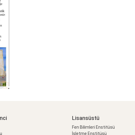
nci
Lisansüstü
Fen Bilimleri Enstitüsü
lu
İşletme Enstitüsü