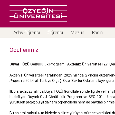
Aday Öğrenci
Öğrenci
Mezun
Basın
Ödüllerimiz
Duyarlı ÖzÜ Gönüllülük Programı, Akdeniz Üniversitesi 27. Çe
Akdeniz Üniversitesi tarafından 2025 yılında 27’ncisi düzenlen
Projesi
ile 2024 yılı Türkiye Ölçeği Özel Sektör Ödülü’ne layık görül
İlk olarak 2023 yılında Duyarlı ÖzÜ Gönüllüleri önderliğiyle ve her yı
hedefliyor. Duyarlı ÖzÜ Gönüllülük Programı ve SEC 101 - Üniver
yürütülen proje; bu yıl da hem öğrencilerin hem de paydaş birimle
Bu anlamlı yolculukta bizlerle birlikte yürüyen, sürece verdikle