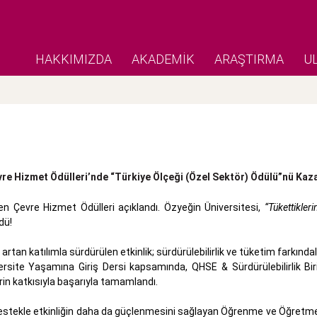
HAKKIMIZDA
AKADEMİK
ARAŞTIRMA
U
vre Hizmet Ödülleri’nde “Türkiye Ölçeği (Özel Sektör) Ödülü”nü Kaz
en Çevre Hizmet Ödülleri açıklandı. Özyeğin Üniversitesi,
“Tükettikleri
dü!
l artan katılımla sürdürülen etkinlik; sürdürülebilirlik ve tüketim farkındal
site Yaşamına Giriş Dersi kapsamında, QHSE & Sürdürülebilirlik Birim
rin katkısıyla başarıyla tamamlandı.
ri destekle etkinliğin daha da güçlenmesini sağlayan Öğrenme ve Öğretme