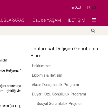
myOzU
EN
TR
LUSLARARASI
ÖzÜ'de YAŞAM
İLETİŞİM
Toplumsal Değişim Gönüllüleri
Birimi
andı!
Hakkımızda
mizi Eritiyoruz”
Ekibimiz & İletişim
Akran Danışmanlık Programı
ığını artırmayı
i işbirliğiyle
Duyarlı ÖzÜ Gönüllülük Programı
Sosyal Sorumluluk Projeleri
 Ofisi (OLTE),