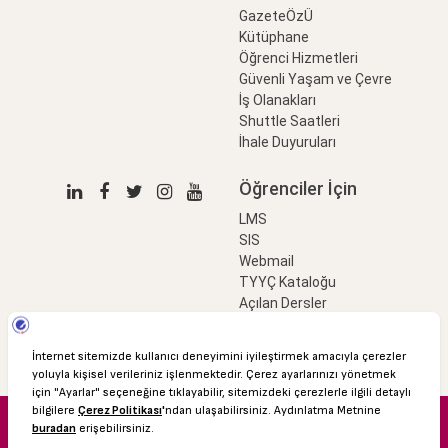
GazeteÖzÜ
Kütüphane
Öğrenci Hizmetleri
Güvenli Yaşam ve Çevre
İş Olanakları
Shuttle Saatleri
İhale Duyuruları
Öğrenciler İçin
LMS
SIS
Webmail
TYYÇ Kataloğu
Açılan Dersler
LinkProfessional
e-Ödeme
© 2016 Özyeğin Üniversitesi