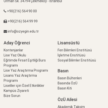
Orman Sk. 34794 Çekmeköy - İstanbul
+90(216) 564 90 00
+90(216) 564 99 99
info@ozyegin.edu.tr
Aday Öğrenci
Lisansüstü
Kontenjanlar
Fen Bilimleri Enstitüsü
Lise Yaz Okulu
İşletme Enstitüsü
Eğitimde Fırsat Eşitliği Burs
Sosyal Bilimler Enstitüsü
Programı
Basın
Lise Yaz Araştırma Programı
Lisans Yaz Araştırma
Basın Bültenleri
Programı
Basında ÖzÜ
Liseliler için Özel Etkinlikler
Basın Kiti
Kampüs Ziyareti
Bize Sorun
ÖzÜ Ailesi
Akademik Takvim