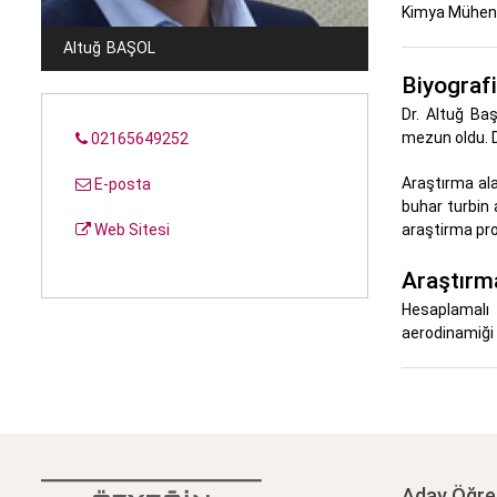
Kimya Mühendi
Altuğ
BAŞOL
Biyografi
Dr. Altuğ Baş
mezun oldu. D
02165649252
Araştırma ala
E-posta
buhar turbin 
Web Sitesi
araştirma proj
Araştırma
Hesaplamalı 
aerodinamiği v
Aday Öğre