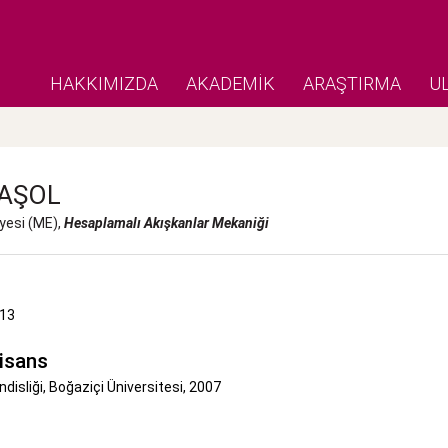
HAKKIMIZDA
AKADEMİK
ARAŞTIRMA
U
AŞOL
yesi (ME),
Hesaplamalı Akışkanlar Mekaniğ
i
013
isans
isliği, Boğaziçi Üniversitesi, 2007