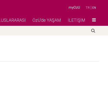
myOzU
TR
EN
LUSLARARASI
ÖzÜ'de YAŞAM
İLETİŞİM