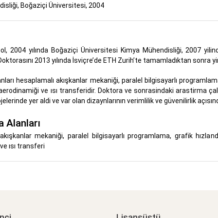
sliği, Boğaziçi Üniversitesi, 2004
ol, 2004 yılında Boğaziçi Üniversitesi Kimya Mühendisliği, 2007 yil
oktorasını 2013 yılında İsviçre’de ETH Zurih’te tamamladıktan sonra y
nları hesaplamalı akışkanlar mekaniği, paralel bilgisayarlı programlam
aerodinamiği ve ısı transferidir. Doktora ve sonrasindaki arastirma ça
elerinde yer aldi ve var olan dizaynlarının verimlilik ve güvenilirlik açısın
 Alanları
akışkanlar mekaniği, paralel bilgisayarlı programlama, grafik hızlan
e ısı transferi
nci
Lisansüstü