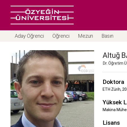
Aday Öğrenci
Öğrenci
Mezun
Basın
Altuğ
B
Dr. Öğretim Ü
Doktora
ETH Zürih, 2
Yüksek L
Makina Mühend
Lisans