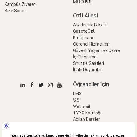
Basın Kiti
Kampüs Ziyareti
Bize Sorun
ÖzÜ Ailesi
Akademik Takvim
GazeteÖzÜ
Kütüphane
Öğrenci Hizmetleri
Güvenli Yaşam ve Çevre
İş Olanakları
Shuttle Saatleri
İhale Duyuruları
Öğrenciler İçin
LMS
SIS
Webmail
TYYÇ Kataloğu
Açılan Dersler
LinkProfessional
e-Ödeme