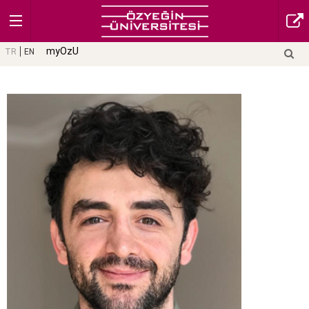
myOzU
TR
EN