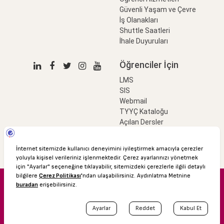
Güvenli Yaşam ve Çevre
İş Olanakları
Shuttle Saatleri
İhale Duyuruları
Öğrenciler İçin
LMS
SIS
Webmail
TYYÇ Kataloğu
Açılan Dersler
LinkProfessional
e-Ödeme
© 2016 Özyeğin Üniversitesi
Shuttle Saatleri
Akademik Takvim
Kişisel Verilerin Korunması
Bilgi Edinme