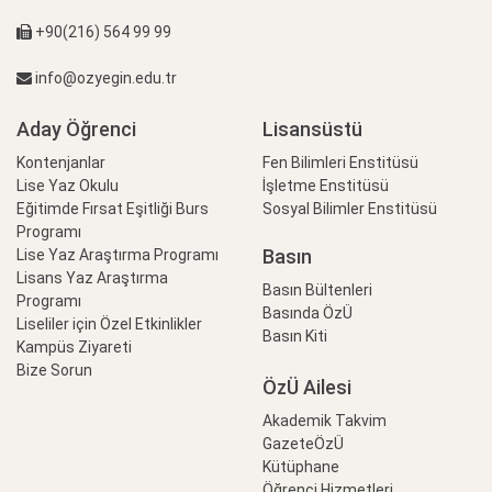
+90(216) 564 99 99
info@ozyegin.edu.tr
Aday Öğrenci
Lisansüstü
Kontenjanlar
Fen Bilimleri Enstitüsü
Lise Yaz Okulu
İşletme Enstitüsü
Eğitimde Fırsat Eşitliği Burs
Sosyal Bilimler Enstitüsü
Programı
Basın
Lise Yaz Araştırma Programı
Lisans Yaz Araştırma
Basın Bültenleri
Programı
Basında ÖzÜ
Liseliler için Özel Etkinlikler
Basın Kiti
Kampüs Ziyareti
Bize Sorun
ÖzÜ Ailesi
Akademik Takvim
GazeteÖzÜ
Kütüphane
Öğrenci Hizmetleri