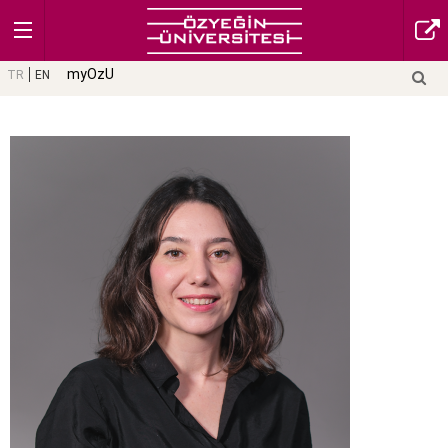
myOzU
TR
EN