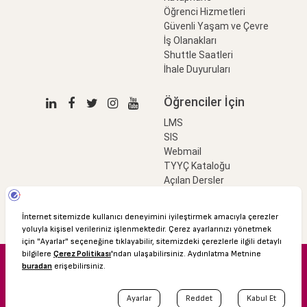
Öğrenci Hizmetleri
Güvenli Yaşam ve Çevre
İş Olanakları
Shuttle Saatleri
İhale Duyuruları
Öğrenciler İçin
LMS
SIS
Webmail
TYYÇ Kataloğu
Açılan Dersler
LinkProfessional
e-Ödeme
© 2016 Özyeğin Üniversitesi
Shuttle Saatleri
Akademik Takvim
Kişisel Verilerin Korunması