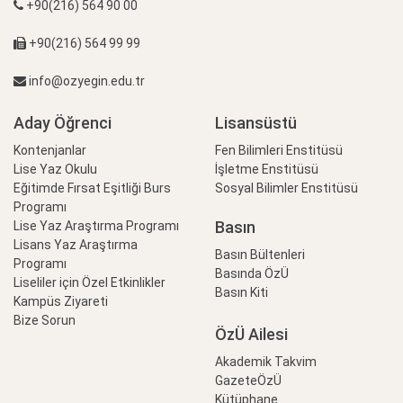
+90(216) 564 90 00
+90(216) 564 99 99
info@ozyegin.edu.tr
Aday Öğrenci
Lisansüstü
Kontenjanlar
Fen Bilimleri Enstitüsü
Lise Yaz Okulu
İşletme Enstitüsü
Eğitimde Fırsat Eşitliği Burs
Sosyal Bilimler Enstitüsü
Programı
Basın
Lise Yaz Araştırma Programı
Lisans Yaz Araştırma
Basın Bültenleri
Programı
Basında ÖzÜ
Liseliler için Özel Etkinlikler
Basın Kiti
Kampüs Ziyareti
Bize Sorun
ÖzÜ Ailesi
Akademik Takvim
GazeteÖzÜ
Kütüphane