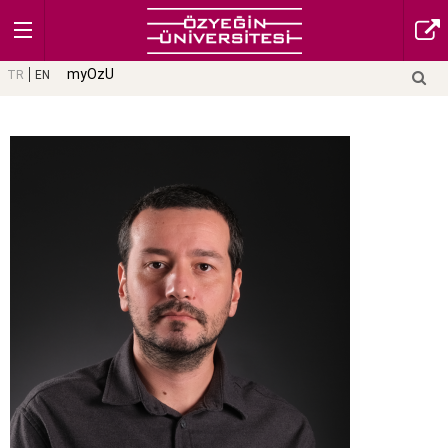
myOzU
TR
EN