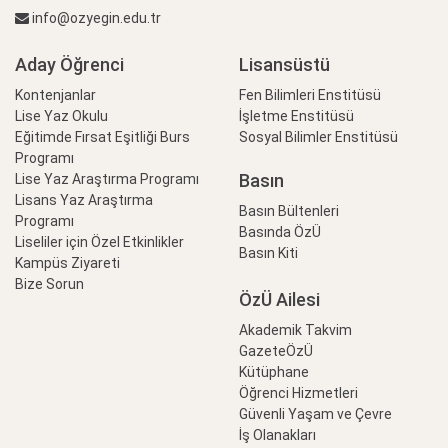
info@ozyegin.edu.tr
Aday Öğrenci
Lisansüstü
Kontenjanlar
Fen Bilimleri Enstitüsü
Lise Yaz Okulu
İşletme Enstitüsü
Eğitimde Fırsat Eşitliği Burs
Sosyal Bilimler Enstitüsü
Programı
Basın
Lise Yaz Araştırma Programı
Lisans Yaz Araştırma
Basın Bültenleri
Programı
Basında ÖzÜ
Liseliler için Özel Etkinlikler
Basın Kiti
Kampüs Ziyareti
Bize Sorun
ÖzÜ Ailesi
Akademik Takvim
GazeteÖzÜ
Kütüphane
Öğrenci Hizmetleri
Güvenli Yaşam ve Çevre
İş Olanakları