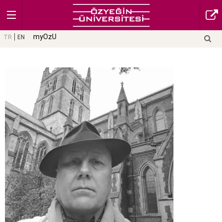
myOzU
TR
EN