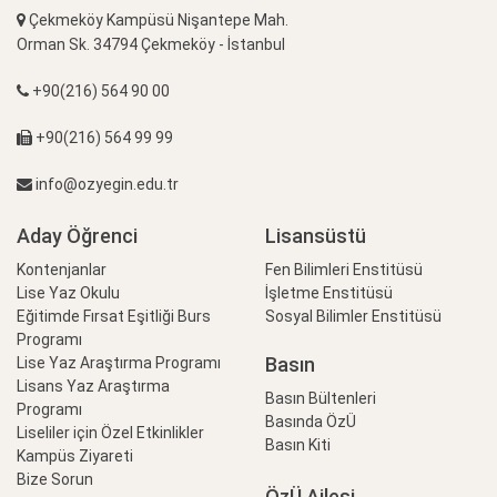
Çekmeköy Kampüsü Nişantepe Mah.
Orman Sk. 34794 Çekmeköy - İstanbul
+90(216) 564 90 00
+90(216) 564 99 99
info@ozyegin.edu.tr
Aday Öğrenci
Lisansüstü
Kontenjanlar
Fen Bilimleri Enstitüsü
Lise Yaz Okulu
İşletme Enstitüsü
Eğitimde Fırsat Eşitliği Burs
Sosyal Bilimler Enstitüsü
Programı
Basın
Lise Yaz Araştırma Programı
Lisans Yaz Araştırma
Basın Bültenleri
Programı
Basında ÖzÜ
Liseliler için Özel Etkinlikler
Basın Kiti
Kampüs Ziyareti
Bize Sorun
ÖzÜ Ailesi