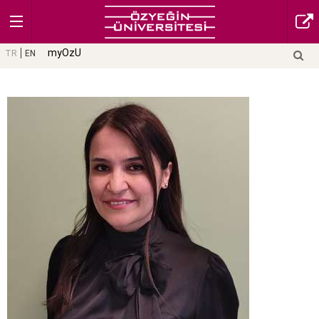
myOzU
TR
EN