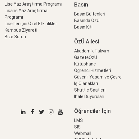
Basın
Lise Yaz Araştırma Programı
Lisans Yaz Araştırma
Basın Bültenleri
Programı
Basında ÖzÜ
Liseliler için Özel Etkinlikler
Basın Kiti
Kampüs Ziyareti
Bize Sorun
ÖzÜ Ailesi
Akademik Takvim
GazeteÖzÜ
Kütüphane
Öğrenci Hizmetleri
Güvenli Yaşam ve Çevre
İş Olanakları
Shuttle Saatleri
İhale Duyuruları
Öğrenciler İçin
LMS
SIS
Webmail