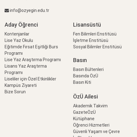
info@ozyegin.edu.tr
Aday Öğrenci
Lisansüstü
Kontenjanlar
Fen Bilimleri Enstitüsü
Lise Yaz Okulu
İşletme Enstitüsü
Eğitimde Fırsat Eşitliği Burs
Sosyal Bilimler Enstitüsü
Programı
Basın
Lise Yaz Araştırma Programı
Lisans Yaz Araştırma
Basın Bültenleri
Programı
Basında ÖzÜ
Liseliler için Özel Etkinlikler
Basın Kiti
Kampüs Ziyareti
Bize Sorun
ÖzÜ Ailesi
Akademik Takvim
GazeteÖzÜ
Kütüphane
Öğrenci Hizmetleri
Güvenli Yaşam ve Çevre