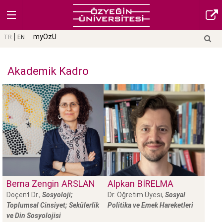
myOzU
TR
EN
Akademik Kadro
Berna Zengin
ARSLAN
Alpkan
BIRELMA
Doçent Dr.,
Sosyoloji;
Dr. Öğretim Üyesi,
Sosyal
Toplumsal Cinsiyet; Sekülerlik
Politika ve Emek Hareketleri
ve Din Sosyolojisi