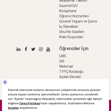
Akademik Takvim
GazeteÖzÜ
Kütüphane
Öğrenci Hizmetleri
Güvenli Yaşam ve Çevre
İş Olanakları
Shuttle Saatleri
İhale Duyuruları
Öğrenciler İçin
LMS
SIS
Webmail
TYYÇ Kataloğu
Açılan Dersler
LinkProfessional
e-Ödeme
© 2016 Özyeğin Üniversitesi