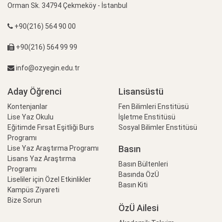
Orman Sk. 34794 Çekmeköy - İstanbul
+90(216) 564 90 00
+90(216) 564 99 99
info@ozyegin.edu.tr
Aday Öğrenci
Lisansüstü
Kontenjanlar
Fen Bilimleri Enstitüsü
Lise Yaz Okulu
İşletme Enstitüsü
Eğitimde Fırsat Eşitliği Burs
Sosyal Bilimler Enstitüsü
Programı
Basın
Lise Yaz Araştırma Programı
Lisans Yaz Araştırma
Basın Bültenleri
Programı
Basında ÖzÜ
Liseliler için Özel Etkinlikler
Basın Kiti
Kampüs Ziyareti
Bize Sorun
ÖzÜ Ailesi