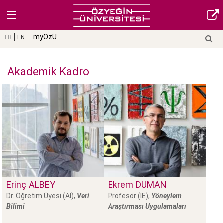
myOzU
TR
EN
Akademik Kadro
Erinç
ALBEY
Ekrem
DUMAN
Dr. Öğretim Üyesi (AI),
Veri
Profesör (IE),
Yöneylem
Bilimi
Araştırması Uygulamaları