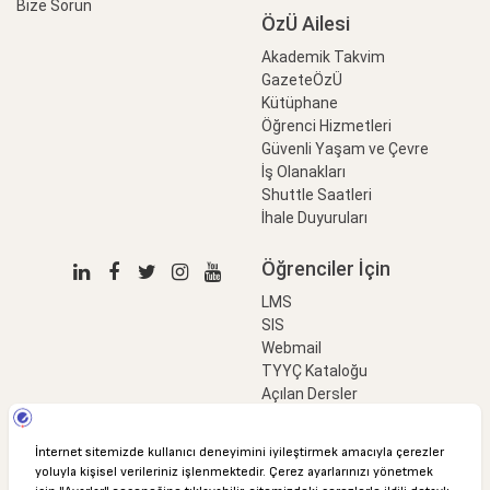
Bize Sorun
ÖzÜ Ailesi
Akademik Takvim
GazeteÖzÜ
Kütüphane
Öğrenci Hizmetleri
Güvenli Yaşam ve Çevre
İş Olanakları
Shuttle Saatleri
İhale Duyuruları
Öğrenciler İçin
LMS
SIS
Webmail
TYYÇ Kataloğu
Açılan Dersler
LinkProfessional
e-Ödeme