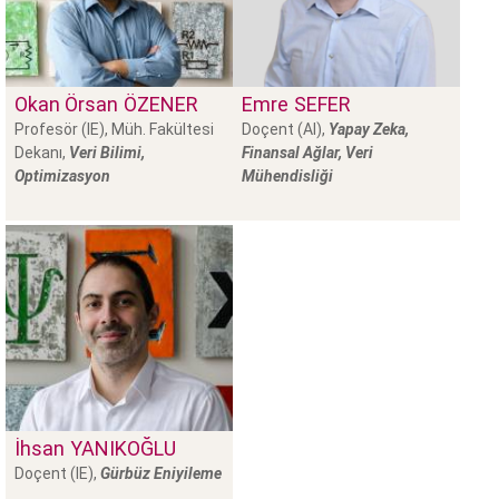
Okan Örsan
ÖZENER
Emre
SEFER
Profesör (IE), Müh. Fakültesi
Doçent (AI),
Yapay Zeka,
Dekanı,
Veri Bilimi,
Finansal Ağlar, Veri
Optimizasyon
Mühendisliği
İhsan
YANIKOĞLU
Doçent (IE),
Gürbüz Eniyileme