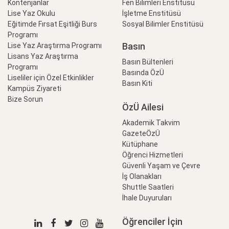
Kontenjanlar
Fen Bilimleri Enstitüsü
Lise Yaz Okulu
İşletme Enstitüsü
Eğitimde Fırsat Eşitliği Burs
Sosyal Bilimler Enstitüsü
Programı
Basın
Lise Yaz Araştırma Programı
Lisans Yaz Araştırma
Basın Bültenleri
Programı
Basında ÖzÜ
Liseliler için Özel Etkinlikler
Basın Kiti
Kampüs Ziyareti
Bize Sorun
ÖzÜ Ailesi
Akademik Takvim
GazeteÖzÜ
Kütüphane
Öğrenci Hizmetleri
Güvenli Yaşam ve Çevre
İş Olanakları
Shuttle Saatleri
İhale Duyuruları
Öğrenciler İçin