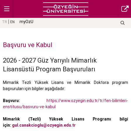
myOzU
TR
EN
Başvuru ve Kabul
2026 - 2027 Güz Yarıyılı Mimarlık
Lisansüstü Program Başvuruları
Mimarlık Tezli Yüksek Lisans ve Mimarlık Doktora program
başvuruları için bilgiler aşağıdadır:
Başvuru:
https://www.ozyegin.edu.tr/tr/fen-bilimleri-
enstitusu/basvuru-ve-kabul
Mimarlık (Tezli) Yüksek Lisans Programı bilgi
için:
gul.canakcioglu@
ozyegin.edu.tr