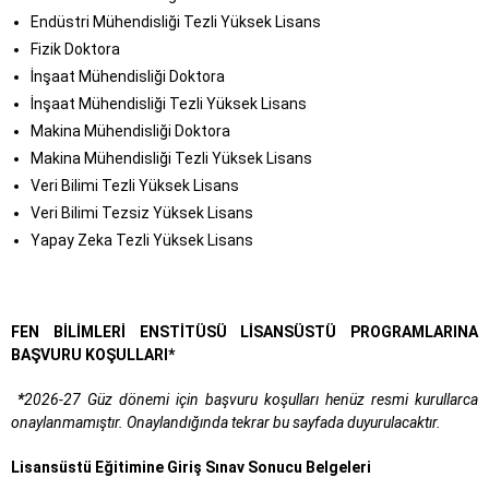
Endüstri Mühendisliği Tezli Yüksek Lisans
Fizik Doktora
İnşaat Mühendisliği Doktora
İnşaat Mühendisliği Tezli Yüksek Lisans
Makina Mühendisliği Doktora
Makina Mühendisliği Tezli Yüksek Lisans
Veri Bilimi Tezli Yüksek Lisans
Veri Bilimi Tezsiz Yüksek Lisans
Yapay Zeka Tezli Yüksek Lisans
FEN BİLİMLERİ ENSTİTÜSÜ
LİSANSÜSTÜ PROGRAMLARINA
BA
Ş
VURU KO
Ş
ULLARI*
*
2026-27 Güz dönemi için başvuru koşulları henüz resmi kurullarca
onaylanmamıştır. Onaylandığında tekrar bu sayfada duyurulacaktır.
Lisansüstü E
ğ
itimine Giri
ş
Sınav Sonucu Belgeleri