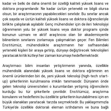
kadar ve belki de daha önemli bir özelliği kaliteli yüksek lisans ve
doktora programlarıdır. Ne kadar üstün yetenekli ve bilgili olursa
olsun, bir araştırmacının yapabilecekleri sınırlıdır. Bu sınırlar ancak
çok sayıda ve üstün kaliteli yüksek lisans ve doktora öğrencileriyle
birlikte çalışılarak aşılabilir. Genç mühendisler için de ileri teknolojiyi
öğrenmenin yolu bir yüksek lisans veya doktor programı içinde
konunun uzmanı ve aktif araştırıcısı olan bir akademisyenle
bilinenlerin sınırlarını zorlamaya çalışmaktan geçer. Fen Bilimleri
Enstitümüz, mühendislikte araştırmanın her safhasındaki
yetenekli kişileri bir araya getirip, dünyayı değiştirecek teknolojileri
yaratacak kritik kütleyi her zaman korumayı hedeflemektedir.
Araştırmacı bilim insanları yetiştirmenin yanında, özellikle
mühendislik alanındaki yüksek lisans ve doktora eğitiminin en
önemli ürünlerinden biri de, yeni yüksek teknoloji (high-tech start-
up) şirketlerinin kurulmasına imkân tanımasıdır. Dünyanın önde
gelen teknoloji üniversiteleri o kurumlardan yetişmiş öğrencilerin
kurduğu bu tür şirketlerle çevrilidir. Enstitümüz, araştırma
konularını ve hedeflerini bu özellikte şirketlerin kurulabilmesi için en
büyük olanakları yaratacak tarzda seçmektedir. Bu yaklaşımımızla
Türkiye’de özellikle doktoralı eleman istihdamını ve buna bağlı