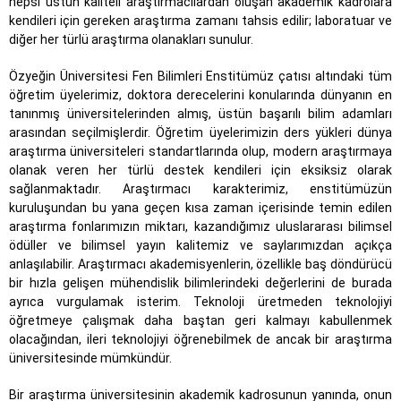
hepsi üstün kaliteli araştırmacılardan oluşan akademik kadrolara
kendileri için gereken araştırma zamanı tahsis edilir; laboratuar ve
diğer her türlü araştırma olanakları sunulur.
Özyeğin Üniversitesi Fen Bilimleri Enstitümüz çatısı altındaki tüm
öğretim üyelerimiz, doktora derecelerini konularında dünyanın en
tanınmış üniversitelerinden almış, üstün başarılı bilim adamları
arasından seçilmişlerdir. Öğretim üyelerimizin ders yükleri dünya
araştırma üniversiteleri standartlarında olup, modern araştırmaya
olanak veren her türlü destek kendileri için eksiksiz olarak
sağlanmaktadır. Araştırmacı karakterimiz, enstitümüzün
kuruluşundan bu yana geçen kısa zaman içerisinde temin edilen
araştırma fonlarımızın miktarı, kazandığımız uluslararası bilimsel
ödüller ve bilimsel yayın kalitemiz ve saylarımızdan açıkça
anlaşılabilir. Araştırmacı akademisyenlerin, özellikle baş döndürücü
bir hızla gelişen mühendislik bilimlerindeki değerlerini de burada
ayrıca vurgulamak isterim. Teknoloji üretmeden teknolojiyi
öğretmeye çalışmak daha baştan geri kalmayı kabullenmek
olacağından, ileri teknolojiyi öğrenebilmek de ancak bir araştırma
üniversitesinde mümkündür.
Bir araştırma üniversitesinin akademik kadrosunun yanında, onun