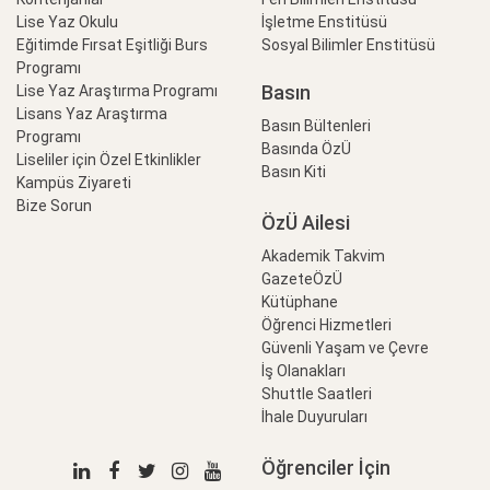
Lise Yaz Okulu
İşletme Enstitüsü
Eğitimde Fırsat Eşitliği Burs
Sosyal Bilimler Enstitüsü
Programı
Basın
Lise Yaz Araştırma Programı
Lisans Yaz Araştırma
Basın Bültenleri
Programı
Basında ÖzÜ
Liseliler için Özel Etkinlikler
Basın Kiti
Kampüs Ziyareti
Bize Sorun
ÖzÜ Ailesi
Akademik Takvim
GazeteÖzÜ
Kütüphane
Öğrenci Hizmetleri
Güvenli Yaşam ve Çevre
İş Olanakları
Shuttle Saatleri
İhale Duyuruları
Öğrenciler İçin