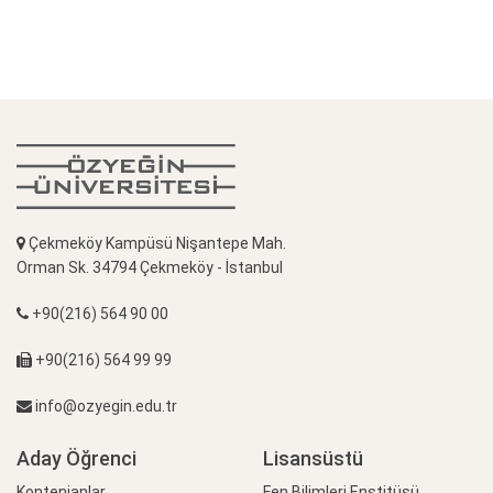
Çekmeköy Kampüsü Nişantepe Mah.
Orman Sk. 34794 Çekmeköy - İstanbul
+90(216) 564 90 00
+90(216) 564 99 99
info@ozyegin.edu.tr
Aday Öğrenci
Lisansüstü
Kontenjanlar
Fen Bilimleri Enstitüsü