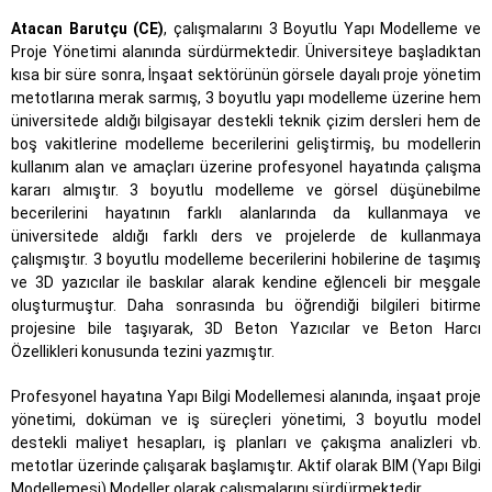
Atacan Barutçu (CE)
, çalışmalarını 3 Boyutlu Yapı Modelleme ve
Proje Yönetimi alanında sürdürmektedir. Üniversiteye başladıktan
kısa bir süre sonra, İnşaat sektörünün görsele dayalı proje yönetim
metotlarına merak sarmış, 3 boyutlu yapı modelleme üzerine hem
üniversitede aldığı bilgisayar destekli teknik çizim dersleri hem de
boş vakitlerine modelleme becerilerini geliştirmiş, bu modellerin
kullanım alan ve amaçları üzerine profesyonel hayatında çalışma
kararı almıştır. 3 boyutlu modelleme ve görsel düşünebilme
becerilerini hayatının farklı alanlarında da kullanmaya ve
üniversitede aldığı farklı ders ve projelerde de kullanmaya
çalışmıştır. 3 boyutlu modelleme becerilerini hobilerine de taşımış
ve 3D yazıcılar ile baskılar alarak kendine eğlenceli bir meşgale
oluşturmuştur. Daha sonrasında bu öğrendiği bilgileri bitirme
projesine bile taşıyarak, 3D Beton Yazıcılar ve Beton Harcı
Özellikleri konusunda tezini yazmıştır.
Profesyonel hayatına Yapı Bilgi Modellemesi alanında, inşaat proje
yönetimi, doküman ve iş süreçleri yönetimi, 3 boyutlu model
destekli maliyet hesapları, iş planları ve çakışma analizleri vb.
metotlar üzerinde çalışarak başlamıştır. Aktif olarak BIM (Yapı Bilgi
Modellemesi) Modeller olarak çalışmalarını sürdürmektedir.