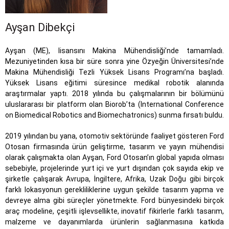
Ayşan Dibekçi
Ayşan (ME), lisansını Makina Mühendisliği’nde tamamladı.
Mezuniyetinden kısa bir süre sonra yine Özyeğin Üniversitesi’nde
Makina Mühendisliği Tezli Yüksek Lisans Programı’na başladı.
Yüksek Lisans eğitimi süresince medikal robotik alanında
araştırmalar yaptı. 2018 yılında bu çalışmalarının bir bölümünü
uluslararası bir platform olan Biorob’ta (International Conference
on Biomedical Robotics and Biomechatronics) sunma fırsatı buldu.
2019 yılından bu yana, otomotiv sektöründe faaliyet gösteren Ford
Otosan firmasında ürün geliştirme, tasarım ve yayın mühendisi
olarak çalışmakta olan Ayşan, Ford Otosan’ın global yapıda olması
sebebiyle, projelerinde yurt içi ve yurt dışından çok sayıda ekip ve
şirketle çalışarak Avrupa, İngiltere, Afrika, Uzak Doğu gibi birçok
farklı lokasyonun gerekliliklerine uygun şekilde tasarım yapma ve
devreye alma gibi süreçler yönetmekte. Ford bünyesindeki birçok
araç modeline, çeşitli işlevsellikte, inovatif fikirlerle farklı tasarım,
malzeme ve dayanımlarda ürünlerin sağlanmasına katkıda