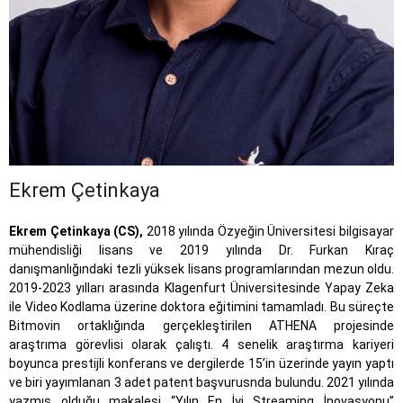
Ekrem Çetinkaya
Ekrem
Çetinkaya
(CS),
2018 yılında Özyeğin Üniversitesi bilgisayar
mühendisliği lisans ve 2019 yılında Dr. Furkan Kıraç
danışmanlığındaki tezli yüksek lisans programlarından mezun oldu.
2019-2023 yılları arasında Klagenfurt Üniversitesinde Yapay Zeka
ile Video Kodlama üzerine doktora eğitimini tamamladı. Bu süreçte
Bitmovin ortaklığında gerçekleştirilen ATHENA projesinde
araştrıma görevlisi olarak çalıştı. 4 senelik araştırma kariyeri
boyunca prestijli konferans ve dergilerde 15’in üzerinde yayın yaptı
ve biri yayımlanan 3 adet patent başvurusnda bulundu. 2021 yılında
yazmış olduğu makalesi “Yılın En İyi Streaming İnovasyonu”