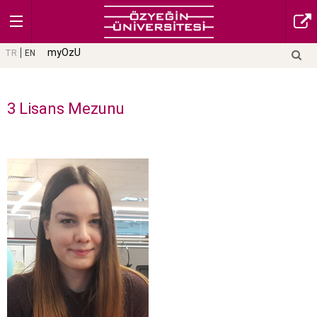
myOzU
TR
EN
3 Lisans Mezunu