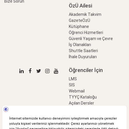
Bize Sorun
ÖzÜ Ailesi
Akademik Takvim
GazeteÖzÜ
Kütüphane
Öğrenci Hizmetleri
Güvenli Yaşam ve Çevre
İş Olanakları
Shuttle Saatleri
İhale Duyuruları
Öğrenciler İçin
LMS
SIS
Webmail
TYYÇ Kataloğu
Açılan Dersler
LinkProfessional
e-Ödeme