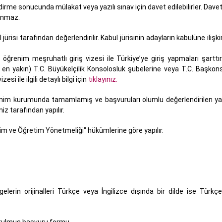
dirme sonucunda mülakat veya yazılı sınav için davet edilebilirler. Davet
lınmaz.
si tarafından değerlendirilir. Kabul jürisinin adayların kabulüne ilişkin ö
 öğrenim meşruhatlı giriş vizesi ile Türkiye’ye giriş yapmaları şarttır
ne en yakın) T.C. Büyükelçilik Konsolosluk şubelerine veya T.C. Başkons
i ile ilgili detaylı bilgi için
tıklayınız.
renim kurumunda tamamlamış ve başvuruları olumlu değerlendirilen ya
iz tarafından yapılır.
m ve Öğretim Yönetmeliği" hükümlerine göre yapılır.
elerin orijinalleri Türkçe veya İngilizce dışında bir dilde ise Türkç