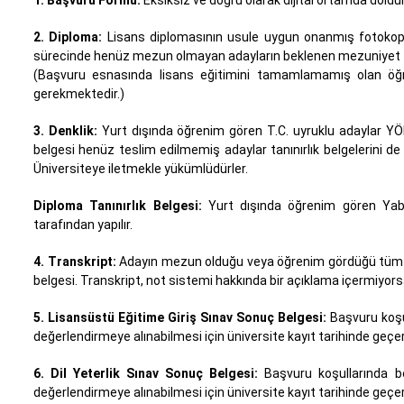
1. Başvuru Formu:
Eksiksiz ve doğru olarak dijital ortamda dol
2. Diploma:
Lisans diplomasının usule uygun onanmış fotokopisi
sürecinde henüz mezun olmayan adayların beklenen mezuniyet tari
(Başvuru esnasında lisans eğitimini tamamlamamış olan öğrenc
gerekmektedir.)
3. Denklik:
Yurt dışında öğrenim gören T.C. uyruklu adaylar YÖK
belgesi henüz teslim edilmemiş adaylar tanınırlık belgelerini de y
Üniversiteye iletmekle yükümlüdürler.
Diploma Tanınırlık Belgesi:
Yurt dışında öğrenim gören Yaban
tarafından yapılır.
4. Transkript:
Adayın mezun olduğu veya öğrenim gördüğü tüm yü
belgesi. Transkript, not sistemi hakkında bir açıklama içermiyors
5. Lisansüstü Eğitime Giriş Sınav Sonuç Belgesi:
Başvuru koşul
değerlendirmeye alınabilmesi için üniversite kayıt tarihinde geç
6. Dil Yeterlik Sınav Sonuç Belgesi:
Başvuru koşullarında bel
değerlendirmeye alınabilmesi için üniversite kayıt tarihinde geç