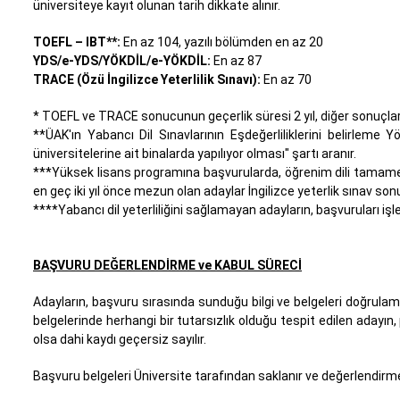
üniversiteye kayıt olunan tarih dikkate alınır.
TOEFL – IBT**:
En az 104, yazılı bölümden en az 20
YDS/e-YDS/YÖKDİL/e-YÖKDİL:
En az 87
TRACE (Özü İngilizce Yeterlilik Sınavı):
En az 70
* TOEFL ve TRACE sonucunun geçerlik süresi 2 yıl, diğer sonuçlarını
**ÜAK'ın Yabancı Dil Sınavlarının Eşdeğerliliklerini belirleme
üniversitelerine ait binalarda yapılıyor olması" şartı aranır.
***Yüksek lisans programına başvurularda, öğrenim dili tamamen
en geç iki yıl önce mezun olan adaylar İngilizce yeterlik sınav s
****Yabancı dil yeterliliğini sağlamayan adayların, başvuruları işl
BAŞVURU DEĞERLENDİRME ve KABUL SÜRECİ
Adayların, başvuru sırasında sunduğu bilgi ve belgeleri doğrulamas
belgelerinde herhangi bir tutarsızlık olduğu tespit edilen adayın,
olsa dahi kaydı geçersiz sayılır.
Başvuru belgeleri Üniversite tarafından saklanır ve değerlendirm