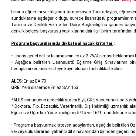
Lisans eğitimini yurtdışında tamamlayan Türk adayları, eğitimle
sunduklarına eşdeğer olduğu sürece lisansüstü programlarımıza 
Tanıma ve Denklik Hizmetleri Daire Başkanlığı'na şahsen başv
denklik belgesi başvurusu yaptıklarına dair ilgili birim tarafında
Program başvurularında dikkate alınacak kriterler ;
• Lisans genel not ortalamasının en az 2.75/4 olması beklenmekt
• Aşağıda belirtilen Lisansüstü Eğitime Giriş Sınavlarının bi
hesaplanırken üniversiteye kayıt olunan tarih dikkate alınır.
ALES:
En az EA 70
GRE:
Yeni sistemde En az SAY 153
*ALES sonucunun geçerlilik süresi 5 yıl, GRE sonucunun ise 5 yıldı
* Doktora, Tıp, Eczacılık, Veterinerlik, Dış Hekimliği uzmanlık a
Eğitim ve Öğretim Yönetmeliğinin 5/1b ve 16/1 maddelerine istin
• Programa başvurmak isteyen adaylardan, aşağıda belirtilen Özy
ve/veya uluslararası yabancı dil sınavlarından birinden geçerli no