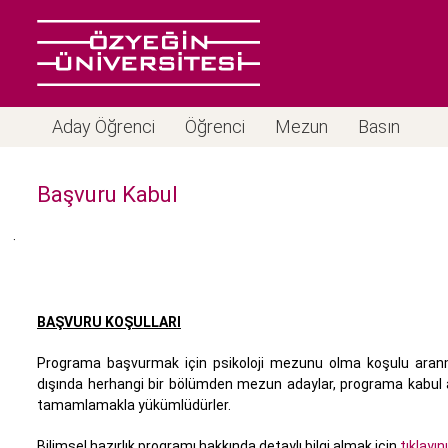
Aday Öğrenci
Öğrenci
Mezun
Basın
Başvuru Kabul
·
BAŞVURU KOŞULLARI
Programa başvurmak için psikoloji mezunu olma koşulu aranma
dışında herhangi bir bölümden mezun adaylar, programa kabul a
tamamlamakla yükümlüdürler.
Bilimsel hazırlık programı hakkında detaylı bilgi almak için
tıklayın