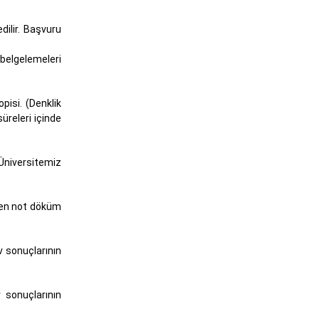
ilir. Başvuru
belgelemeleri
pisi. (Denklik
üreleri içinde
Üniversitemiz
ren not döküm
v sonuçlarının
v sonuçlarının