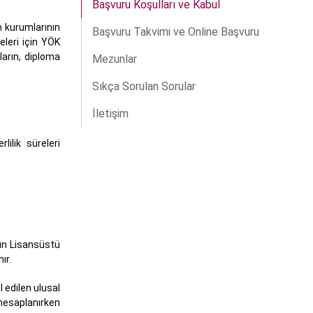
Başvuru Koşulları ve Kabul
m kurumlarının
Başvuru Takvimi ve Online Başvuru
eleri için YÖK
arın, diploma
Mezunlar
Sıkça Sorulan Sorular
İletişim
ilik süreleri
’ün Lisansüstü
ır.
 edilen ulusal
 hesaplanırken