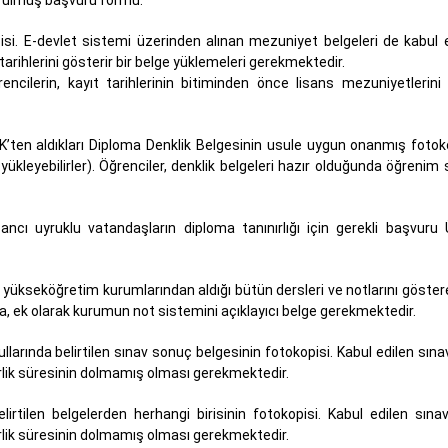
durulmuş başvuru formu.
. E-devlet sistemi üzerinden alınan mezuniyet belgeleri de kabul ed
hlerini gösterir bir belge yüklemeleri gerekmektedir.
ilerin, kayıt tarihlerinin bitiminden önce lisans mezuniyetlerini 
’ten aldıkları Diploma Denklik Belgesinin usule uygun onanmış fotoko
ükleyebilirler). Öğrenciler, denklik belgeleri hazır olduğunda öğrenim s
cı uyruklu vatandaşların diploma tanınırlığı için gerekli başvuru 
kseköğretim kurumlarından aldığı bütün dersleri ve notlarını göste
a, ek olarak kurumun not sistemini açıklayıcı belge gerekmektedir.
larında belirtilen sınav sonuç belgesinin fotokopisi. Kabul edilen sına
erlik süresinin dolmamış olması gerekmektedir.
irtilen belgelerden herhangi birisinin fotokopisi. Kabul edilen sına
erlik süresinin dolmamış olması gerekmektedir.