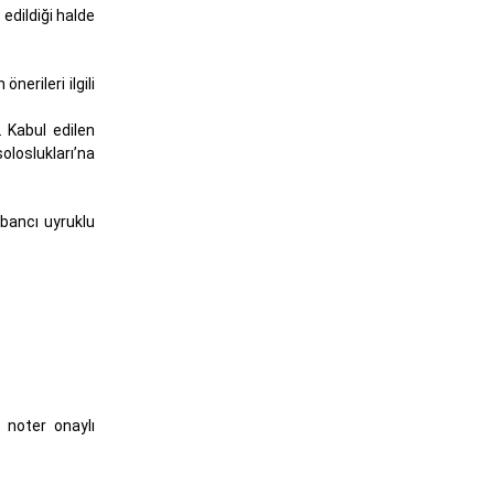
 edildiği halde
nerileri ilgili
. Kabul edilen
oloslukları’na
bancı uyruklu
e noter onaylı