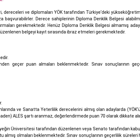
ri, dereceleri ve diplomaları YÖK tarafından Türkiye'deki yükseköğreti
başvurabilirler. Derece sahiplerinin Diploma Denklik Belgesi alabilm
urmaları gerekmektedir. Henüz Diploma Denklik Belgesi almamış adayl
n düzenlenen belgeyi kayıt sırasında ibraz etmeleri gerekmektedir.
edir.
rinden geçer puan almaları beklenmektedir. Sınav sonuçlarının geçerl
r.
lanlarında ve Sanatta Yeterlilik derecelerini almış olan adaylarda (YÖK
aden) ALES şartı aranmaz, değerlendirmede puan 70 olarak dikkate alın
eğin Üniversitesi tarafından düzenlenen veya Senato tarafından kabul
tu almış olmaları beklenmektedir. Sınav sonuçlarının geçerlilik süreleri