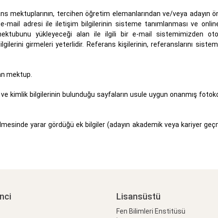
ns mektuplarının, tercihen öğretim elemanlarından ve/veya adayın 
e-mail adresi ile iletişim bilgilerinin sisteme tanımlanması ve onl
ktubunu yükleyeceği alan ile ilgili bir e-mail sistemimizden ot
lerini girmeleri yeterlidir. Referans kişilerinin, referanslarını siste
lan mektup.
e kimlik bilgilerinin bulunduğu sayfaların usule uygun onanmış fotok
mesinde yarar gördüğü ek bilgiler (adayın akademik veya kariyer geçm
nci
Lisansüstü
Fen Bilimleri Enstitüsü