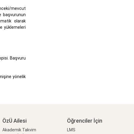
önceki/mevcut
ine başvurunun
omatik olarak
me yüklemeleri
opisi. Başvuru
işine yönelik
ÖzÜ Ailesi
Öğrenciler İçin
Akademik Takvim
LMS