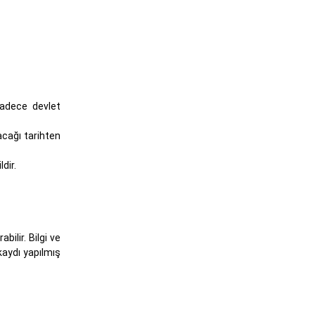
 sadece devlet
acağı tarihten
dir.
bilir. Bilgi ve
 kaydı yapılmış