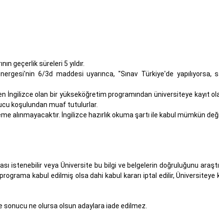
n geçerlik süreleri 5 yıldır.
 Yönergesi'nin 6/3d maddesi uyarınca, "Sınav Türkiye'de yapılıyorsa,
 İngilizce olan bir yükseköğretim programından üniversiteye kayıt ol
onucu koşulundan muaf tutulurlar.
eme alınmayacaktır. İngilizce hazırlık okuma şartı ile kabul mümkün değil
ı istenebilir veya Üniversite bu bilgi ve belgelerin doğruluğunu araştıra
 programa kabul edilmiş olsa dahi kabul kararı iptal edilir, Üniversiteye
e sonucu ne olursa olsun adaylara iade edilmez.