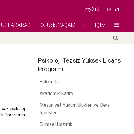
myOzU
TR
EN
LUSLARARASI
ÖzÜ'de YAŞAM
İLETİŞİM
Psikoloji Tezsiz Yüksek Lisans
Programı
Hakkında
Akademik Kadro
Mezuniyet Yükümlülükleri ve Ders
cak psikoloji
İçerikleri
ık Programını
Bilimsel Hazırlık