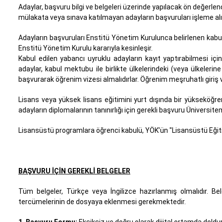
Adaylar, başvuru bilgi ve belgeleri üzerinde yapılacak ön değerlen
mülakata veya sınava katılmayan adayların başvuruları işleme a
Adayların başvuruları Enstitü Yönetim Kurulunca belirlenen kabul jüri
Enstitü Yönetim Kurulu kararıyla kesinleşir.
Kabul edilen yabancı uyruklu adayların kayıt yaptırabilmesi için
adaylar, kabul mektubu ile birlikte ülkelerindeki (veya ülkeleri
başvurarak öğrenim vizesi almalıdırlar. Öğrenim meşruhatlı giriş vizes
Lisans veya yüksek lisans eğitimini yurt dışında bir yükseköğ
adayların diplomalarının tanınırlığı için gerekli başvuru Üniversitem
Lisansüstü programlara öğrenci kabulü, YÖK’ün "Lisansüstü Eğiti
BAŞVURU İÇİN GEREKLİ BELGELER
Tüm belgeler, Türkçe veya İngilizce hazırlanmış olmalıdır. Belg
tercümelerinin de dosyaya eklenmesi gerekmektedir.