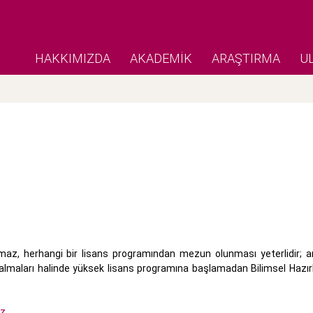
HAKKIMIZDA
AKADEMİK
ARAŞTIRMA
U
z, herhangi bir lisans programından mezun olunması yeterlidir; an
lmaları halinde yüksek lisans programına başlamadan Bilimsel Hazırl
ız.