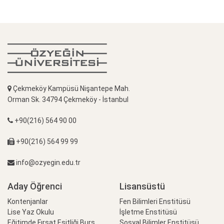
Çekmeköy Kampüsü Nişantepe Mah.
Orman Sk. 34794 Çekmeköy - İstanbul
+90(216) 564 90 00
+90(216) 564 99 99
info@ozyegin.edu.tr
Aday Öğrenci
Lisansüstü
Kontenjanlar
Fen Bilimleri Enstitüsü
Lise Yaz Okulu
İşletme Enstitüsü
Eğitimde Fırsat Eşitliği Burs
Sosyal Bilimler Enstitüsü