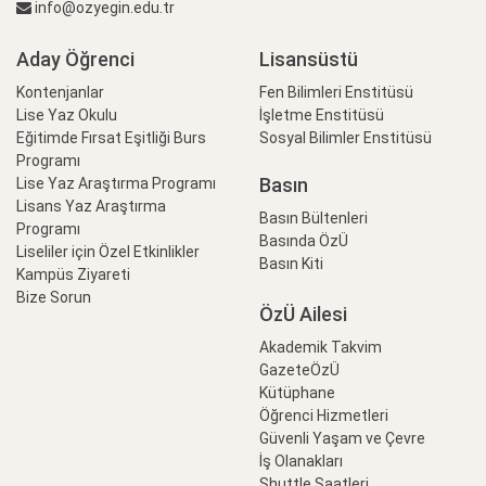
info@ozyegin.edu.tr
Aday Öğrenci
Lisansüstü
Kontenjanlar
Fen Bilimleri Enstitüsü
Lise Yaz Okulu
İşletme Enstitüsü
Eğitimde Fırsat Eşitliği Burs
Sosyal Bilimler Enstitüsü
Programı
Basın
Lise Yaz Araştırma Programı
Lisans Yaz Araştırma
Basın Bültenleri
Programı
Basında ÖzÜ
Liseliler için Özel Etkinlikler
Basın Kiti
Kampüs Ziyareti
Bize Sorun
ÖzÜ Ailesi
Akademik Takvim
GazeteÖzÜ
Kütüphane
Öğrenci Hizmetleri
Güvenli Yaşam ve Çevre
İş Olanakları
Shuttle Saatleri