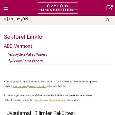
myOzU
TR
EN
Sektörel Linkler
ABD, Vermont
Boyden Valley Winery
Snow Farm Winery
Sürekli gelişen bu veritabanına web sitenizi dahil etmek isterseniz lütfen gerekli
bilgileri
info.hotman@ozyegin.edu.tr
adresine iletiniz.
Bu sitede yer alan web sayfalarının içeriklerinden sorumluluk kabul edilmez.
Daha fazla bilgi için lütfen
Telif Hakları Politikalarımızı
inceleyiniz.
Uygulamalı Bilimler Fakültesi