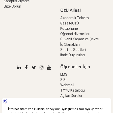
Kampüs Ziyareti
Bize Sorun
ÖzÜ Ailesi
Akademik Takvim
GazeteÖzÜ
Kütüphane
Öğrenci Hizmetleri
Güvenli Yaşam ve Çevre
İş Olanakları
Shuttle Saatleri
İhale Duyuruları
Öğrenciler İçin
LMS
SIS
Webmail
TYYÇ Kataloğu
Açılan Dersler
LinkProfessional
e-Ödeme