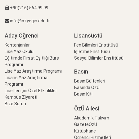
+90(216) 564 99 99
info@ozyegin.edu.tr
Aday Öğrenci
Lisansüstü
Kontenjanlar
Fen Bilimleri Enstitüsü
Lise Yaz Okulu
İşletme Enstitüsü
Eğitimde Fırsat Eşitliği Burs
Sosyal Bilimler Enstitüsü
Programı
Basın
Lise Yaz Araştırma Programı
Lisans Yaz Araştırma
Basın Bültenleri
Programı
Basında ÖzÜ
Liseliler için Özel Etkinlikler
Basın Kiti
Kampüs Ziyareti
Bize Sorun
ÖzÜ Ailesi
Akademik Takvim
GazeteÖzÜ
Kütüphane
Öğrenci Hizmetleri