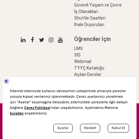
Güvenli Yaşam ve Çevre
İş Olanakları
Shuttle Saatleri
İhale Duyuruları
Öğrenciler İçin
LMS
SIS
Webmail
TYYÇ Kataloğu
Açılan Dersler
LinkProfessional
e-Ödeme
© 2016 Özyeğin Üniversitesi
Shuttle Saatleri
Akademik Takvim
Kişisel Verilerin Korunması
Bilgi Edinme