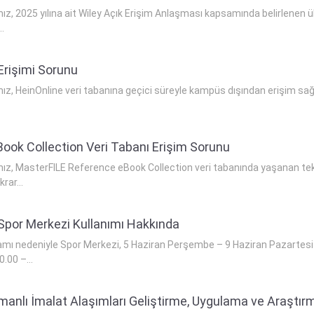
mız, 2025 yılına ait Wiley Açık Erişim Anlaşması kapsamında belirlenen
.
Erişimi Sorunu
ımız, HeinOnline veri tabanına geçici süreyle kampüs dışından erişim
ook Collection Veri Tabanı Erişim Sorunu
ımız, MasterFILE Reference eBook Collection veri tabanında yaşanan tek
rar...
Spor Merkezi Kullanımı Hakkında
mı nedeniyle Spor Merkezi, 5 Haziran Perşembe – 9 Haziran Pazartesi tari
0.00 –...
tmanlı İmalat Alaşımları Geliştirme, Uygulama ve Araş