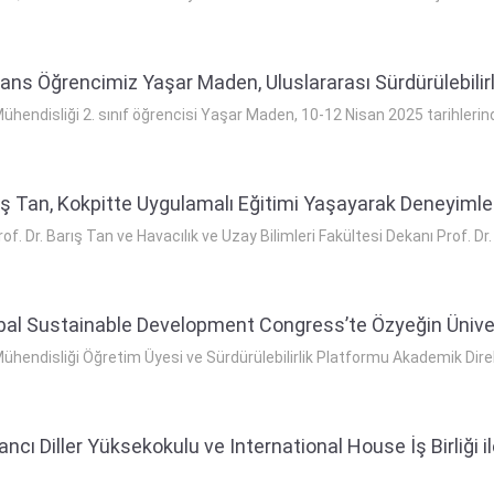
ans Öğrencimiz Yaşar Maden, Uluslararası Sürdürülebilirli
ühendisliği 2. sınıf öğrencisi Yaşar Maden, 10-12 Nisan 2025 tarihleri
ış Tan, Kokpitte Uygulamalı Eğitimi Yaşayarak Deneyimle
of. Dr. Barış Tan ve Havacılık ve Uzay Bilimleri Fakültesi Dekanı Prof. 
lobal Sustainable Development Congress’te Özyeğin Üniver
ühendisliği Öğretim Üyesi ve Sürdürülebilirlik Platformu Akademik Direkt
ncı Diller Yüksekokulu ve International House İş Birliği