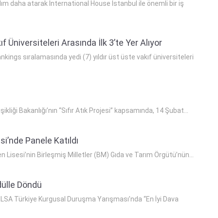
ım daha atarak International House Istanbul ile önemli bir iş
Üniversiteleri Arasında İlk 3’te Yer Alıyor
ankings sıralamasında yedi (7) yıldır üst üste vakıf üniversiteleri
ikliği Bakanlığı’nın “Sıfır Atık Projesi” kapsamında, 14 Şubat...
si’nde Panele Katıldı
 Lisesi’nin Birleşmiş Milletler (BM) Gıda ve Tarım Örgütü’nün...
dülle Döndü
 ELSA Türkiye Kurgusal Duruşma Yarışması’nda “En İyi Dava