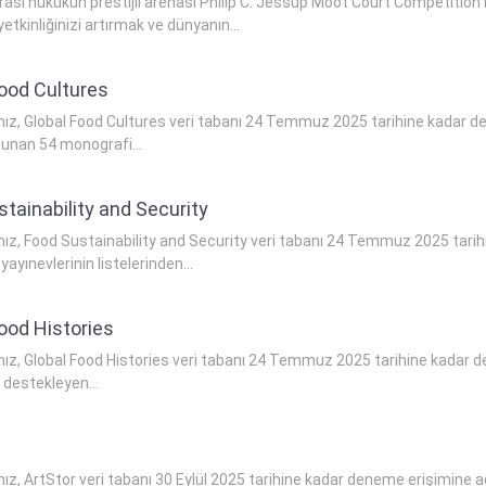
rası hukukun prestijli arenası Philip C. Jessup Moot Court Competition iç
etkinliğinizi artırmak ve dünyanın...
Food Cultures
mız, Global Food Cultures veri tabanı 24 Temmuz 2025 tarihine kadar de
 sunan 54 monografi...
tainability and Security
mız, Food Sustainability and Security veri tabanı 24 Temmuz 2025 tarihi
ayınevlerinin listelerinden...
ood Histories
mız, Global Food Histories veri tabanı 24 Temmuz 2025 tarihine kadar d
ı destekleyen...
mız, ArtStor veri tabanı 30 Eylül 2025 tarihine kadar deneme erişimine a