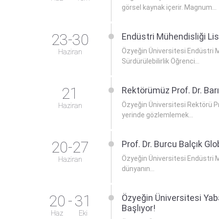
görsel kaynak içerir. Magnum...
23-30
Endüstri Mühendisliği Lis
Özyeğin Üniversitesi Endüstri M
Haziran
Sürdürülebilirlik Öğrenci...
21
Rektörümüz Prof. Dr. Bar
Özyeğin Üniversitesi Rektörü Pr
Haziran
yerinde gözlemlemek...
20-27
Prof. Dr. Burcu Balçık G
Özyeğin Üniversitesi Endüstri M
Haziran
dünyanın...
20
-
31
Özyeğin Üniversitesi Yaba
Başlıyor!
Haz
Eki