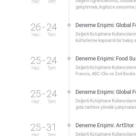
Değerli Öğrencilerimiz, Uluslara
Haz
Tem
geliştirmek, İngilizce savunma y
26
-
24
Deneme Erişimi: Global 
Değerli Kütüphane Kullanıcıları
Haz
Tem
kültürlerine kapsamlı bir bakış
25
-
24
Deneme Erişimi: Food Sus
Değerli Kütüphane Kullanıcıları
Haz
Tem
Francis, ABC-Clio ve Zed Books y
25
-
24
Deneme Erişimi: Global F
Değerli Kütüphane Kullanıcıları
Haz
Tem
gıda tarihine yönelik çalışmalar
25
-
31
Deneme Erişimi: ArtStor
Değerli Kütüphane Kullanıcıları
Haz
Tem