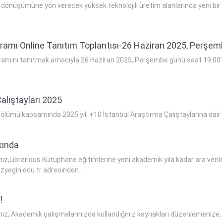
n dönüşümüne yön verecek yüksek teknolojili üretim alanlarında yeni bi
amı Online Tanıtım Toplantısı-26 Haziran 2025, Perşem
amını tanıtmak amacıyla 26 Haziran 2025, Perşembe günü saat 19:00’da
alıştayları 2025
lümü kapsamında 2025 yılı +10 İstanbul Araştırma Çalıştaylarına dair deta
kında
mız,Librarious Kütüphane eğitimlerine yeni akademik yıla kadar ara veri
ozyegin.edu.tr adresinden...
!
mız, Akademik çalışmalarınızda kullandığınız kaynakları düzenlemenize,