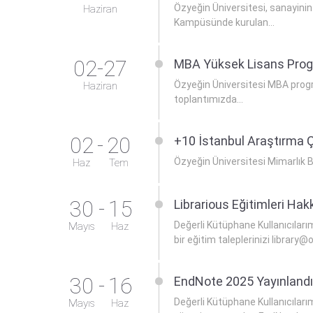
Özyeğin Üniversitesi, sanayini
Haziran
Kampüsünde kurulan...
02-27
MBA Yüksek Lisans Progr
Özyeğin Üniversitesi MBA progr
Haziran
toplantımızda...
02
-
20
+10 İstanbul Araştırma Ç
Özyeğin Üniversitesi Mimarlık Bö
Haz
Tem
30
-
15
Librarious Eğitimleri Hak
Değerli Kütüphane Kullanıcıları
Mayıs
Haz
bir eğitim taleplerinizi library@
30
-
16
EndNote 2025 Yayınlandı
Değerli Kütüphane Kullanıcıları
Mayıs
Haz