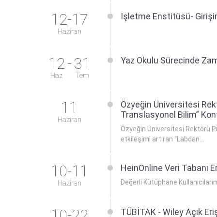
12-17
İşletme Enstitüsü- Giriş
Haziran
12
-
31
Yaz Okulu Sürecinde Zama
Haz
Tem
11
Özyeğin Üniversitesi Rek
Translasyonel Bilim” Kon
Haziran
Özyeğin Üniversitesi Rektörü Pr
etkileşimi artıran “Labdan...
10-11
HeinOnline Veri Tabanı 
Değerli Kütüphane Kullanıcıları
Haziran
10-22
TÜBİTAK - Wiley Açık Er