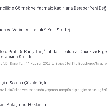
imcilikte Görmek ve Yapmak: Kadınlarla Beraber Yeni Değ
n ve Verimi Artıracak 9 Yeni Strateji
törü Prof. Dr. Barış Tan, “Labdan Topluma: Çocuk ve Ergen
feransına Katıldı
of. Dr. Barış Tan, 11 Haziran 2025’te Swissôtel The Bosphorus’ta gerçek
Erişim Sorunu Çözülmüştür
mız, HeinOnline veri tabanında yaşanan kampüs dışı erişim sorunu çözülmü
işim Anlaşması Hakkında