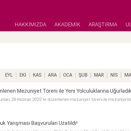
HAKKIMIZDA
AKADEMİK
ARAŞTIRMA
U
EYL
EKİ
KAS
ARA
OCA
ŞUB
MAR
NİS
MA
lenen Mezuniyet Töreni ile Yeni Yolculuklarına Uğurladı
ları, 28 Haziran 2025’te düzenlenen mezuniyet töreni ile mezuniyetler
k Yarışması Başvuruları Uzatıldı!