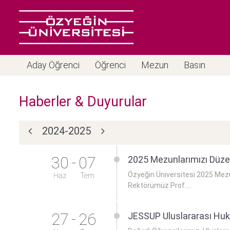
Aday Öğrenci
Öğrenci
Mezun
Basın
Haberler & Duyurular
2024-2025
30
-
07
2025 Mezunlarımızı Düzen
Özyeğin Üniversitesi 2025 Mezun
Haz
Tem
Rektörümüz Prof....
27
-
26
JESSUP Uluslararası Huku