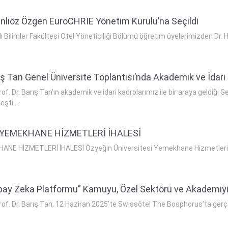
Şanlıöz Özgen EuroCHRIE Yönetim Kurulu’na Seçildi
 Bilimler Fakültesi Otel Yöneticiliği Bölümü öğretim üyelerimizden Dr. 
ş Tan Genel Üniversite Toplantısı’nda Akademik ve İdari 
f. Dr. Barış Tan’ın akademik ve idari kadrolarımız ile bir araya geldiği
şti....
 YEMEKHANE HİZMETLERİ İHALESİ
E HİZMETLERİ İHALESİ Özyeğin Üniversitesi Yemekhane Hizmetleri ih
pay Zeka Platformu” Kamuyu, Özel Sektörü ve Akademiyi 
rof. Dr. Barış Tan, 12 Haziran 2025’te Swissôtel The Bosphorus’ta ge