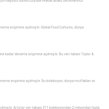
in başvuru süresi uzatıldı! Hukuki analiz becerilerinizi
neme erişimine açılmıştır. Global Food Cultures, dünya
ne kadar deneme erişimine açılmıştır. Bu veri tabanı Taylor &
eneme erişimine açılmıştır. Bu koleksiyon, dünya mutfakları ve
çılmıştır. Artstor veri tabanı 311 koleksiyondan 2 milyondan fazla