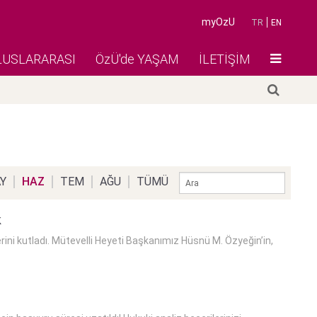
myOzU
TR
EN
LUSLARARASI
ÖzÜ'de YAŞAM
İLETİŞİM
Y
HAZ
TEM
AĞU
TÜMÜ
k
ini kutladı. Mütevelli Heyeti Başkanımız Hüsnü M. Özyeğin’in,