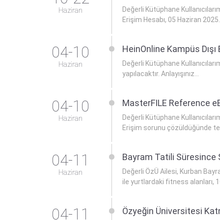
Değerli Kütüphane Kullanıcıları
Haziran
Erişim Hesabı, 05 Haziran 2025..
04-10
HeinOnline Kampüs Dışı 
Değerli Kütüphane Kullanıcılar
Haziran
yapılacaktır. Anlayışınız...
04-10
MasterFILE Reference eB
Değerli Kütüphane Kullanıcılar
Haziran
Erişim sorunu çözüldüğünde tek
04-11
Bayram Tatili Süresince 
Değerli ÖzÜ Ailesi, Kurban Bayra
Haziran
ile yurtlardaki fitness alanları, 1
04-11
Özyeğin Üniversitesi Ka