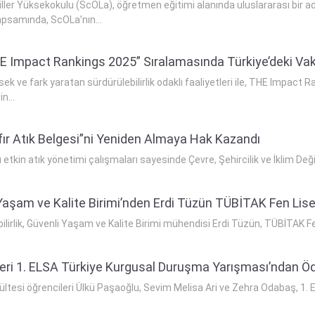
ller Yüksekokulu (ScOLa), öğretmen eğitimi alanında uluslararası bir ad
 kapsamında, ScOLa’nın...
 Impact Rankings 2025” Sıralamasında Türkiye’deki Vakıf 
ek ve fark yaratan sürdürülebilirlik odaklı faaliyetleri ile, THE Impact R
n...
ıfır Atık Belgesi”ni Yeniden Almaya Hak Kazandı
etkin atık yönetimi çalışmaları sayesinde Çevre, Şehircilik ve İklim Değiş
i Yaşam ve Kalite Birimi’nden Erdi Tüzün TÜBİTAK Fen Lise
ilirlik, Güvenli Yaşam ve Kalite Birimi mühendisi Erdi Tüzün, TÜBİTAK Fen
leri 1. ELSA Türkiye Kurgusal Duruşma Yarışması’ndan Ö
ültesi öğrencileri Ülkü Paşaoğlu, Sevim Melisa Ari ve Zehra Odabaş, 1.