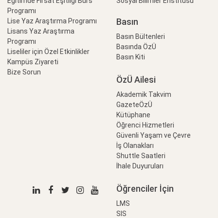
Eğitimde Fırsat Eşitliği Burs
Sosyal Bilimler Enstitüsü
Programı
Basın
Lise Yaz Araştırma Programı
Lisans Yaz Araştırma
Basın Bültenleri
Programı
Basında ÖzÜ
Liseliler için Özel Etkinlikler
Basın Kiti
Kampüs Ziyareti
Bize Sorun
ÖzÜ Ailesi
Akademik Takvim
GazeteÖzÜ
Kütüphane
Öğrenci Hizmetleri
Güvenli Yaşam ve Çevre
İş Olanakları
Shuttle Saatleri
İhale Duyuruları
Öğrenciler İçin
LMS
SIS