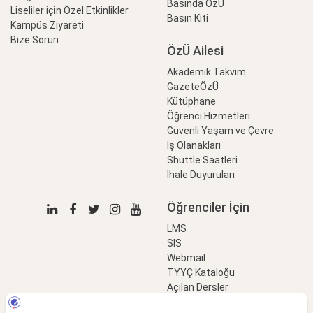
Basında ÖzÜ
Liseliler için Özel Etkinlikler
Basın Kiti
Kampüs Ziyareti
Bize Sorun
ÖzÜ Ailesi
Akademik Takvim
GazeteÖzÜ
Kütüphane
Öğrenci Hizmetleri
Güvenli Yaşam ve Çevre
İş Olanakları
Shuttle Saatleri
İhale Duyuruları
Öğrenciler İçin
LMS
SIS
Webmail
TYYÇ Kataloğu
Açılan Dersler
LinkProfessional