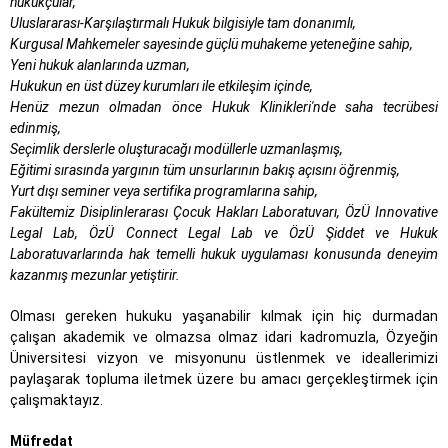
hukukçular,
Uluslararası-Karşılaştırmalı Hukuk bilgisiyle tam donanımlı,
Kurgusal Mahkemeler sayesinde güçlü muhakeme yeteneğine sahip,
Yeni hukuk alanlarında uzman,
Hukukun en üst düzey kurumları ile etkileşim içinde,
Henüz mezun olmadan önce Hukuk Klinikleri'nde saha tecrübesi
edinmiş,
Seçimlik derslerle oluşturacağı modüllerle uzmanlaşmış,
Eğitimi sırasında yargının tüm unsurlarının bakış açısını öğrenmiş,
Yurt dışı seminer veya sertifika programlarına sahip,
Fakültemiz Disiplinlerarası Çocuk Hakları Laboratuvarı, ÖzÜ Innovative
Legal Lab, ÖzÜ Connect Legal Lab ve ÖzÜ Şiddet ve Hukuk
Laboratuvarlarında hak temelli hukuk uygulaması konusunda deneyim
kazanmış mezunlar yetiştirir.
Olması gereken hukuku yaşanabilir kılmak için hiç durmadan
çalışan akademik ve olmazsa olmaz idari kadromuzla, Özyeğin
Üniversitesi vizyon ve misyonunu üstlenmek ve ideallerimizi
paylaşarak topluma iletmek üzere bu amacı gerçekleştirmek için
çalışmaktayız.
Müfredat