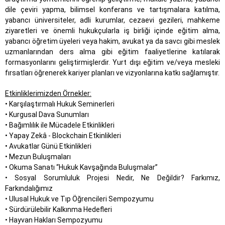
dile çeviri yapma, bilimsel konferans ve tartışmalara katılma,
yabancı üniversiteler, adli kurumlar, cezaevi gezileri, mahkeme
ziyaretleri ve önemli hukukçularla iş birliği içinde eğitim alma,
yabancı öğretim üyeleri veya hakim, avukat ya da savcı gibi meslek
uzmanlarından ders alma gibi eğitim faaliyetlerine katılarak
formasyonlarını geliştirmişlerdir. Yurt dışı eğitim ve/veya mesleki
fırsatları öğrenerek kariyer planları ve vizyonlarına katkı sağlamıştır.
Etkinliklerimizden Örnekler:
• Karşılaştırmalı Hukuk Seminerleri
• Kurgusal Dava Sunumları
• Bağımlılık ile Mücadele Etkinlikleri
• Yapay Zekâ - Blockchain Etkinlikleri
• Avukatlar Günü Etkinlikleri
• Mezun Buluşmaları
• Okuma Sanatı “Hukuk Kavşağında Buluşmalar’’
• Sosyal Sorumluluk Projesi Nedir, Ne Değildir? Farkımız,
Farkındalığımız
• Ulusal Hukuk ve Tıp Öğrencileri Sempozyumu
• Sürdürülebilir Kalkınma Hedefleri
• Hayvan Hakları Sempozyumu