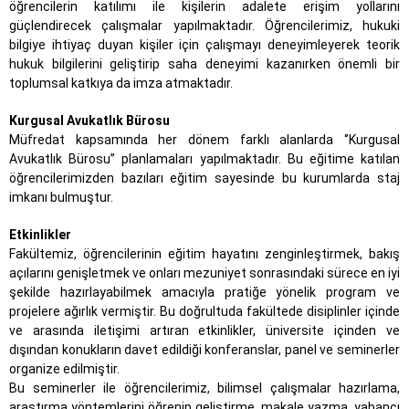
öğrencilerin katılımı ile kişilerin adalete erişim yollarını
güçlendirecek çalışmalar yapılmaktadır. Öğrencilerimiz, hukuki
bilgiye ihtiyaç duyan kişiler için çalışmayı deneyimleyerek teorik
hukuk bilgilerini geliştirip saha deneyimi kazanırken önemli bir
toplumsal katkıya da imza atmaktadır.
Kurgusal Avukatlık Bürosu
Müfredat kapsamında her dönem farklı alanlarda ‘’Kurgusal
Avukatlık Bürosu’’ planlamaları yapılmaktadır. Bu eğitime katılan
öğrencilerimizden bazıları eğitim sayesinde bu kurumlarda staj
imkanı bulmuştur.
Etkinlikler
Fakültemiz, öğrencilerinin eğitim hayatını zenginleştirmek, bakış
açılarını genişletmek ve onları mezuniyet sonrasındaki sürece en iyi
şekilde hazırlayabilmek amacıyla pratiğe yönelik program ve
projelere ağırlık vermiştir. Bu doğrultuda fakültede disiplinler içinde
ve arasında iletişimi artıran etkinlikler, üniversite içinden ve
dışından konukların davet edildiği konferanslar, panel ve seminerler
organize edilmiştir.
Bu seminerler ile öğrencilerimiz, bilimsel çalışmalar hazırlama,
araştırma yöntemlerini öğrenip geliştirme, makale yazma, yabancı