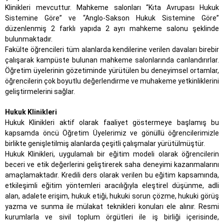
Klinikleri mevcuttur. Mahkeme salonları “Kıta Avrupası Hukuk
Sistemine Göre” ve “Anglo-Sakson Hukuk Sistemine Göre”
düzenlenmiş 2 farklı yapıda 2 ayrı mahkeme salonu şeklinde
bulunmaktadır.
Fakülte öğrencileri tüm alanlarda kendilerine verilen davaları birebir
çalışarak kampüste bulunan mahkeme salonlarında canlandırırlar.
Öğretim üyelerinin gözetiminde yürütülen bu deneyimsel ortamlar,
öğrencilerin çok boyutlu değerlendirme ve muhakeme yetkinliklerini
geliştirmelerini sağlar.
Hukuk Klinikleri
Hukuk Klinikleri aktif olarak faaliyet göstermeye başlamış bu
kapsamda öncü Öğretim Üyelerimiz ve gönüllü öğrencilerimizle
birlikte genişletilmiş alanlarda çeşitli çalışmalar yürütülmüştür.
Hukuk Klinikleri, uygulamalı bir eğitim modeli olarak öğrencilerin
beceri ve etik değerlerini geliştirerek saha deneyimi kazanmalarını
amaçlamaktadır. Kredili ders olarak verilen bu eğitim kapsamında,
etkileşimli eğitim yöntemleri aracılığıyla eleştirel düşünme, adli
alan, adalete erişim, hukuk etiği, hukuki sorun çözme, hukuki görüş
yazma ve sunma ile mülakat teknikleri konuları ele alınır. Resmi
kurumlarla ve sivil toplum örgütleri ile iş birliği içerisinde,