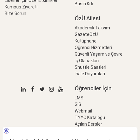
Liseliler için Özel Etkinlikler
Basın Kiti
Kampüs Ziyareti
Bize Sorun
ÖzÜ Ailesi
Akademik Takvim
GazeteÖzÜ
Kütüphane
Öğrenci Hizmetleri
Güvenli Yaşam ve Çevre
İş Olanakları
Shuttle Saatleri
İhale Duyuruları
Öğrenciler İçin
LMS
SIS
Webmail
TYYÇ Kataloğu
Açılan Dersler
LinkProfessional
e-Ödeme