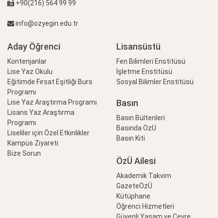
+90(216) 564 99 99
info@ozyegin.edu.tr
Aday Öğrenci
Lisansüstü
Kontenjanlar
Fen Bilimleri Enstitüsü
Lise Yaz Okulu
İşletme Enstitüsü
Eğitimde Fırsat Eşitliği Burs
Sosyal Bilimler Enstitüsü
Programı
Basın
Lise Yaz Araştırma Programı
Lisans Yaz Araştırma
Basın Bültenleri
Programı
Basında ÖzÜ
Liseliler için Özel Etkinlikler
Basın Kiti
Kampüs Ziyareti
Bize Sorun
ÖzÜ Ailesi
Akademik Takvim
GazeteÖzÜ
Kütüphane
Öğrenci Hizmetleri
Güvenli Yaşam ve Çevre