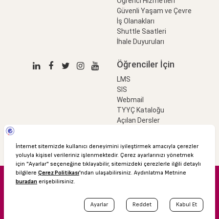
Öğrenci Hizmetleri
Güvenli Yaşam ve Çevre
İş Olanakları
Shuttle Saatleri
İhale Duyuruları
Öğrenciler İçin
LMS
SIS
Webmail
TYYÇ Kataloğu
Açılan Dersler
LinkProfessional
e-Ödeme
© 2016 Özyeğin Üniversitesi
Shuttle Saatleri
Akademik Takvim
Kişisel Verilerin Korunması
Bilgi Edinme