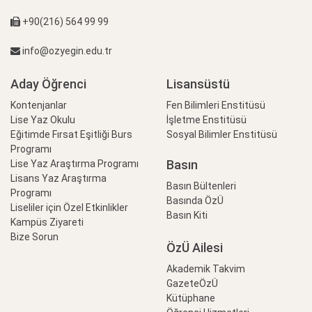
+90(216) 564 99 99
info@ozyegin.edu.tr
Aday Öğrenci
Lisansüstü
Kontenjanlar
Fen Bilimleri Enstitüsü
Lise Yaz Okulu
İşletme Enstitüsü
Eğitimde Fırsat Eşitliği Burs
Sosyal Bilimler Enstitüsü
Programı
Basın
Lise Yaz Araştırma Programı
Lisans Yaz Araştırma
Basın Bültenleri
Programı
Basında ÖzÜ
Liseliler için Özel Etkinlikler
Basın Kiti
Kampüs Ziyareti
Bize Sorun
ÖzÜ Ailesi
Akademik Takvim
GazeteÖzÜ
Kütüphane