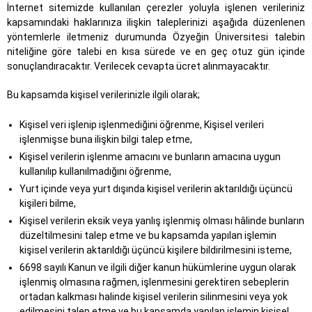
İnternet sitemizde kullanılan çerezler yoluyla işlenen verileriniz
kapsamındaki haklarınıza ilişkin taleplerinizi aşağıda düzenlenen
yöntemlerle iletmeniz durumunda Özyeğin Üniversitesi talebin
niteliğine göre talebi en kısa sürede ve en geç otuz gün içinde
sonuçlandıracaktır. Verilecek cevapta ücret alınmayacaktır.
Bu kapsamda kişisel verilerinizle ilgili olarak;
Kişisel veri işlenip işlenmediğini öğrenme, Kişisel verileri
işlenmişse buna ilişkin bilgi talep etme,
Kişisel verilerin işlenme amacını ve bunların amacına uygun
kullanılıp kullanılmadığını öğrenme,
Yurt içinde veya yurt dışında kişisel verilerin aktarıldığı üçüncü
kişileri bilme,
Kişisel verilerin eksik veya yanlış işlenmiş olması hâlinde bunların
düzeltilmesini talep etme ve bu kapsamda yapılan işlemin
kişisel verilerin aktarıldığı üçüncü kişilere bildirilmesini isteme,
6698 sayılı Kanun ve ilgili diğer kanun hükümlerine uygun olarak
işlenmiş olmasına rağmen, işlenmesini gerektiren sebeplerin
ortadan kalkması halinde kişisel verilerin silinmesini veya yok
edilmesini talep etme ve bu kapsamda yapılan işlemin kişisel