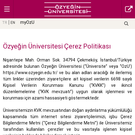
myOzU
TR
EN
Özyeğin Üniversitesi Çerez Politikası
Nişantepe Mah. Orman Sok. 34794 Çekmeköy, İstanbul/Türkiye
adresinde bulunan Özyeğin Üniversitesi (“Üniversite” veya ‘’OzU’)
https://www.ozyegin.edu.tr/ ve bu alan adları aracılığı ile ilerlemiş
tüm linkler üzerinden ziyaretçilere ait kişisel verilerin 6698 sayılı
Kişisel Verilerin Korunması Kanunu (“KVKK”) ve ikincil
düzenlemelerine (“KVK mevzuatı”) uygun olarak işlenmesi ve
korunması için azami hassasiyeti göstermektedir.
Üniversitemizin KVK mevzuatından doğan aydınlatma yükümlülüğü
kapsamında tüm internet sitesi ziyaretçilerimizi, işbu Çerez
Bilgilendirme Metni (“Çerez Bilgilendirme Metni”) ile Üniversitemiz
tarafından kullanılan çerezler ve bu vasıtayla işlenen kişisel