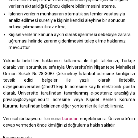
verilerin aktarıldığı üçüncü kişilere bildirilmesini isteme,
İşlenen verilerin münhasıran otomatik sistemler vasıtasıyla
analiz edilmesi suretiyle kişinin kendisi aleyhine bir sonucun
ortaya çıkmasına itiraz etme,
Kişisel verilerin kanuna aykırı olarak işlenmesi sebebiyle zarara
uğraması halinde zararın giderilmesini talep etme haklarınız
mevcuttur.
Yukarıda belirtilen haklarınızı kullanma ile ilgili talebinizi, Türkçe
olarak; veri sorumlusu sıfatıyla Üniversite’nin Nişantepe Mahallesi
Orman Sokak No:28-30B/ Çekmeköy İstanbul adresine kimliğinizi
tevsik edici belgeler ile yazılı olarak iletebilir,
ozyeginuniversitesi@hs01.kep.tr adresine kayıtlı elektronik posta
olarak, Üniversite tarafından tanımlanmış e-postanız aracılığıyla
privacy@ozyegin.edu.tr adresine veya Kişisel Verileri Koruma
Kurumu tarafından belirlenen diğer yöntemler ile iletebilirsiniz.
Veri sahibi başvuru formuna
buradan
erişebilirsiniz. Üniversite’nin
cevap vermeden önce kimliğinizi doğrulama hakkı saklıdır.
Başvurunuzda;