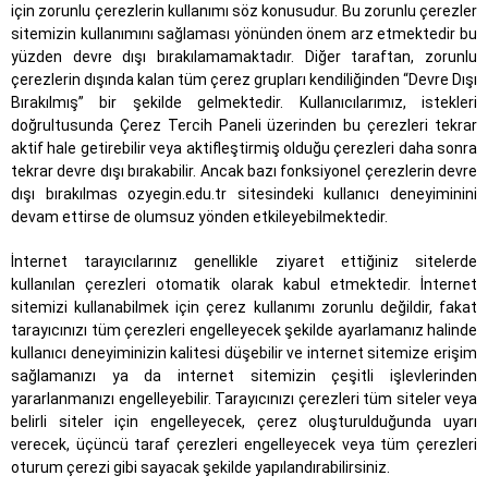
için zorunlu çerezlerin kullanımı söz konusudur. Bu zorunlu çerezler
sitemizin kullanımını sağlaması yönünden önem arz etmektedir bu
yüzden devre dışı bırakılamamaktadır. Diğer taraftan, zorunlu
çerezlerin dışında kalan tüm çerez grupları kendiliğinden “Devre Dışı
Bırakılmış” bir şekilde gelmektedir. Kullanıcılarımız, istekleri
doğrultusunda Çerez Tercih Paneli üzerinden bu çerezleri tekrar
aktif hale getirebilir veya aktifleştirmiş olduğu çerezleri daha sonra
tekrar devre dışı bırakabilir. Ancak bazı fonksiyonel çerezlerin devre
dışı bırakılmas ozyegin.edu.tr sitesindeki kullanıcı deneyiminini
devam ettirse de olumsuz yönden etkileyebilmektedir.
İnternet tarayıcılarınız genellikle ziyaret ettiğiniz sitelerde
kullanılan çerezleri otomatik olarak kabul etmektedir. İnternet
sitemizi kullanabilmek için çerez kullanımı zorunlu değildir, fakat
tarayıcınızı tüm çerezleri engelleyecek şekilde ayarlamanız halinde
kullanıcı deneyiminizin kalitesi düşebilir ve internet sitemize erişim
sağlamanızı ya da internet sitemizin çeşitli işlevlerinden
yararlanmanızı engelleyebilir. Tarayıcınızı çerezleri tüm siteler veya
belirli siteler için engelleyecek, çerez oluşturulduğunda uyarı
verecek, üçüncü taraf çerezleri engelleyecek veya tüm çerezleri
oturum çerezi gibi sayacak şekilde yapılandırabilirsiniz.