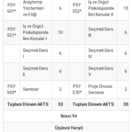
Araştırma
İş ve Örgüt
PSY
PSY
Bitirme Projesi
30
1
Yöntemleri
6
Psikolojisinde
10
501*
552*
ve Etiği
İleri Konular-II
Toplam
90
11
İş ve Örgüt
PSY
Seçmeli Ders
Psikolojisinde
10
6
551*
III
İleri Konular-I
Seçmeli Ders
Seçmeli Ders
6
6
I
IV
Seçmeli Ders
Seçmeli Ders
6
6
II
V
PSY
PSY
Proje Öncesi
Seminer
2
2
503*
570*
Seminer
Toplam Dönem AKTS
30
Toplam Dönem AKTS
30
İkinci Yıl
Üçüncü Yarıyıl