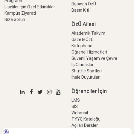
Programı
Basında ÖzÜ
Liseliler için Özel Etkinlikler
Basın Kiti
Kampüs Ziyareti
Bize Sorun
ÖzÜ Ailesi
Akademik Takvim
GazeteÖzÜ
Kütüphane
Öğrenci Hizmetleri
Güvenli Yaşam ve Çevre
İş Olanakları
Shuttle Saatleri
İhale Duyuruları
Öğrenciler İçin
LMS
SIS
Webmail
TYYÇ Kataloğu
Açılan Dersler
LinkProfessional