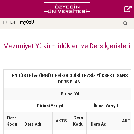
myOzU
TR
EN
Mezuniyet Yükümlülükleri ve Ders İçerikleri
ENDÜSTRİ ve ÖRGÜT PSİKOLOJİSİ TEZSİZ YÜKSEK LİSANS
ENDÜSTRİ ve ÖRGÜT PSİKOLOJİSİ TEZSİZ YÜKSEK LİSANS
DERS PLANI ÖZET
DERS PLANI
Birinci Yıl
En Az Kredi
Ders Kategorisi
En Az Ders
(AKTS)
Birinci Yarıyıl
İkinci Yarıyıl
Zorunlu Dersler
30
5
Ders
Ders
AKTS
AKTS
Kodu
Ders Adı
Kodu
Ders Adı
Seçmeli Dersler
30
5