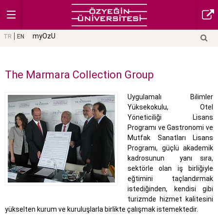
myOzU
TR
EN
The Marmara Collection Group
Uygulamalı Bilimler
Yüksekokulu, Otel
Yöneticiliği Lisans
Programı ve Gastronomi ve
Mutfak Sanatları Lisans
Programı, güçlü akademik
kadrosunun yanı sıra,
sektörle olan iş birliğiyle
eğtimini taçlandırmak
istediğinden, kendisi gibi
turizmde hizmet kalitesini
yükselten kurum ve kuruluşlarla birlikte çalışmak istemektedir.