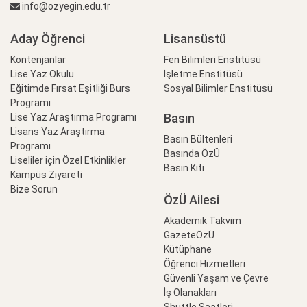
info@ozyegin.edu.tr
Aday Öğrenci
Lisansüstü
Kontenjanlar
Fen Bilimleri Enstitüsü
Lise Yaz Okulu
İşletme Enstitüsü
Eğitimde Fırsat Eşitliği Burs
Sosyal Bilimler Enstitüsü
Programı
Basın
Lise Yaz Araştırma Programı
Lisans Yaz Araştırma
Basın Bültenleri
Programı
Basında ÖzÜ
Liseliler için Özel Etkinlikler
Basın Kiti
Kampüs Ziyareti
Bize Sorun
ÖzÜ Ailesi
Akademik Takvim
GazeteÖzÜ
Kütüphane
Öğrenci Hizmetleri
Güvenli Yaşam ve Çevre
İş Olanakları
Shuttle Saatleri